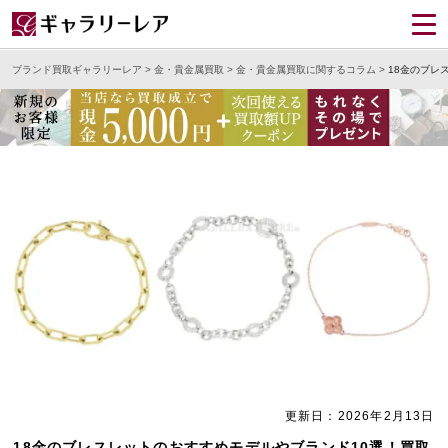
ブランド買取ギャラリーレア
>
金・貴金属買取
>
金・貴金属買取に関するコラム
>
18金のブレ
更新日：2026年2月13日
18金のブレスレットのおすすめモデルやブランド10選！買取