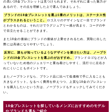
の高い18金ブレスレットは見つけられます。それぞれに違った魅力が
あるので、その点を理解した上で選んでみましょう。
ブランドの18金ブレスレットを選ぶ1番のメリットは、ステータス性
がプラスされるということ。
ロゴ入りのデザインなど一目でブランド
とわかるものは、それだけでラグジュアリー感が高まり、コーデの中
で目立たせることができます。
また18金の価値にブランドの価値が上乗せされるため、買取に出した
際には高値になりやすいでしょう。
反対に、誰もが知っているようなデザインを避けたい方は、ノーブラ
ンドの18金ブレスレットを選ぶのがおすすめ。
ブランドロゴなどが入
っていないため他のジュエリーと重ね着けしやすく、流行りに左右さ
れにくいこともポイントです。
またノーブランドなら、ブランド品に比べて低価格で手に入ることも
大きなメリット。なるべく費用を抑えつつ、上質な18金のブレスレッ
トを購入したいという方は、ノーブランドもチェックしてみてくださ
い。
18金ブレスレットを探しているメンズにおすすめのモデル
やブランド５選をご紹介