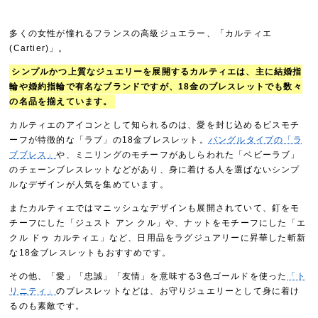
多くの女性が憧れるフランスの高級ジュエラー、「カルティエ
(Cartier)」。
シンプルかつ上質なジュエリーを展開するカルティエは、主に結婚指
輪や婚約指輪で有名なブランドですが、18金のブレスレットでも数々
の名品を揃えています。
カルティエのアイコンとして知られるのは、愛を封じ込めるビスモチ
ーフが特徴的な「ラブ」の18金ブレスレット。
バングルタイプの「ラ
ブブレス」
や、ミニリングのモチーフがあしらわれた「ベビーラブ」
のチェーンブレスレットなどがあり、身に着ける人を選ばないシンプ
ルなデザインが人気を集めています。
またカルティエではマニッシュなデザインも展開されていて、釘をモ
チーフにした「ジュスト アン クル」や、ナットをモチーフにした「エ
クル ドゥ カルティエ」など、日用品をラグジュアリーに昇華した斬新
な18金ブレスレットもおすすめです。
その他、「愛」「忠誠」「友情」を意味する3色ゴールドを使った
「ト
リニティ」
のブレスレットなどは、お守りジュエリーとして身に着け
るのも素敵です。