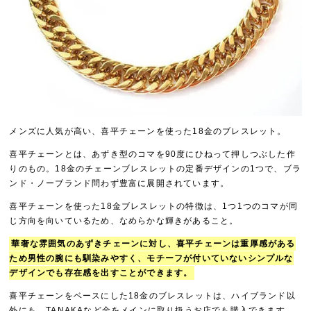
メンズに人気が高い、喜平チェーンを使った18金のブレスレット。
喜平チェーンとは、あずき型のコマを90度にひねって押しつぶした作
りのもの。18金のチェーンブレスレットの定番デザインの1つで、ブラ
ンド・ノーブランド問わず豊富に展開されています。
喜平チェーンを使った18金ブレスレットの特徴は、1つ1つのコマが同
じ方向を向いているため、なめらかな輝きがあること。
華奢な雰囲気のあずきチェーンに対し、喜平チェーンは重厚感がある
ため男性の腕にも馴染みやすく、モチーフが付いていないシンプルな
デザインでも存在感を出すことができます。
喜平チェーンをベースにした18金のブレスレットは、ハイブランド以
外にも、TANAKAなど金をメインに取り扱うお店でも購入できます。