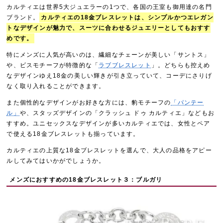
カルティエは世界5大ジュエラーの1つで、各国の王室も御用達の名門
ブランド。
カルティエの18金ブレスレットは、シンプルかつエレガン
トなデザインが魅力で、スーツに合わせるジュエリーとしてもおすす
めです。
特にメンズに人気が高いのは、繊細なチェーンが美しい「サントス」
や、ビスモチーフが特徴的な「
ラブブレスレット
」。どちらも控えめ
なデザインゆえ18金の美しい輝きが引き立っていて、コーデにさりげ
なく取り入れることができます。
また個性的なデザインがお好きな方には、豹モチーフの
「パンテー
ル」
や、スタッズデザインの「クラッシュ ドゥ カルティエ」などもお
すすめ。ユニセックスなデザインが多いカルティエでは、女性とペア
で使える18金ブレスレットも揃っています。
カルティエの上質な18金ブレスレットを選んで、大人の品格をアピー
ルしてみてはいかがでしょうか。
メンズにおすすめの18金ブレスレット３：ブルガリ