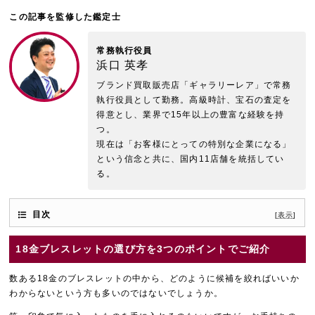
この記事を監修した鑑定士
常務執行役員
浜口 英孝
ブランド買取販売店「ギャラリーレア」で常務
執行役員として勤務。高級時計、宝石の査定を
得意とし、業界で15年以上の豊富な経験を持
つ。
現在は「お客様にとっての特別な企業になる」
という信念と共に、国内11店舗を統括してい
る。
目次
[
表示
]
18金ブレスレットの選び方を3つのポイントでご紹介
数ある18金のブレスレットの中から、どのように候補を絞ればいいか
わからないという方も多いのではないでしょうか。