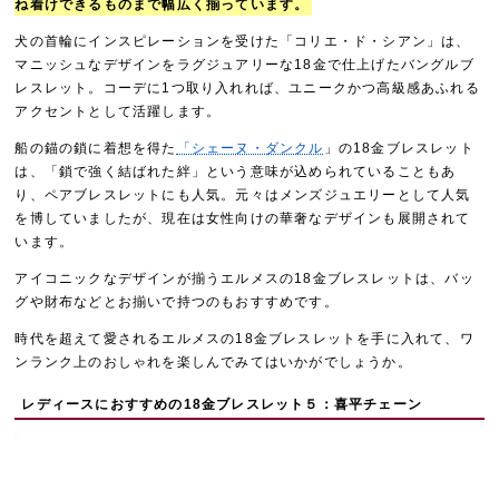
ね着けできるものまで幅広く揃っています。
犬の首輪にインスピレーションを受けた「コリエ・ド・シアン」は、
マニッシュなデザインをラグジュアリーな18金で仕上げたバングルブ
レスレット。コーデに1つ取り入れれば、ユニークかつ高級感あふれる
アクセントとして活躍します。
船の錨の鎖に着想を得た
「シェーヌ・ダンクル
」の18金ブレスレット
は、「鎖で強く結ばれた絆」という意味が込められていることもあ
り、ペアブレスレットにも人気。元々はメンズジュエリーとして人気
を博していましたが、現在は女性向けの華奢なデザインも展開されて
います。
アイコニックなデザインが揃うエルメスの18金ブレスレットは、バッ
グや財布などとお揃いで持つのもおすすめです。
時代を超えて愛されるエルメスの18金ブレスレットを手に入れて、ワ
ンランク上のおしゃれを楽しんでみてはいかがでしょうか。
レディースにおすすめの18金ブレスレット５：喜平チェーン