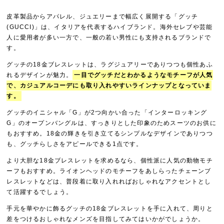
皮革製品からアパレル、ジュエリーまで幅広く展開する「グッチ
(GUCCI)」は、イタリアを代表するハイブランド。海外セレブや芸能
人に愛用者が多い一方で、一般の若い男性にも支持されるブランドで
す。
グッチの18金ブレスレットは、ラグジュアリーでありつつも個性あふ
れるデザインが魅力。
一目でグッチだとわかるようなモチーフが人気
で、カジュアルコーデにも取り入れやすいラインナップとなっていま
す。
グッチのイニシャル「G」が2つ向かい合った「インターロッキング
G」のオープンバングルは、すっきりとした印象のためスーツのお供に
もおすすめ。18金の輝きを引き立てるシンプルなデザインでありつつ
も、グッチらしさをアピールできる1点です。
より大胆な18金ブレスレットを求めるなら、個性派に人気の動物モチ
ーフもおすすめ。ライオンヘッドのモチーフをあしらったチェーンブ
レスレットなどは、普段着に取り入れればおしゃれなアクセントとし
て活躍するでしょう。
手元を華やかに飾るグッチの18金ブレスレットを手に入れて、周りと
差をつけるおしゃれなメンズを目指してみてはいかがでしょうか。