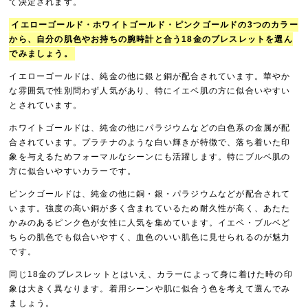
て決定されます。
イエローゴールド・ホワイトゴールド・ピンクゴールドの3つのカラー
から、自分の肌色やお持ちの腕時計と合う18金のブレスレットを選ん
でみましょう。
イエローゴールドは、純金の他に銀と銅が配合されています。華やか
な雰囲気で性別問わず人気があり、特にイエベ肌の方に似合いやすい
とされています。
ホワイトゴールドは、純金の他にパラジウムなどの白色系の金属が配
合されています。プラチナのような白い輝きが特徴で、落ち着いた印
象を与えるためフォーマルなシーンにも活躍します。特にブルベ肌の
方に似合いやすいカラーです。
ピンクゴールドは、純金の他に銅・銀・パラジウムなどが配合されて
います。強度の高い銅が多く含まれているため耐久性が高く、あたた
かみのあるピンク色が女性に人気を集めています。イエベ・ブルベど
ちらの肌色でも似合いやすく、血色のいい肌色に見せられるのが魅力
です。
同じ18金のブレスレットとはいえ、カラーによって身に着けた時の印
象は大きく異なります。着用シーンや肌に似合う色を考えて選んでみ
ましょう。