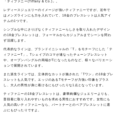
「ティファニー(Tiffany & Co.)」。
レディースジュエリーのイメージが強いティファニーですが、近年で
はメンズラインにも力を入れていて、18金のブレスレットは人気アイ
テムの1つです。
シンプルな中にさりげなくティファニーらしさを取り入れたデザイン
の18金ブレスレットは、フォーマルからカジュアルまでシーンを問わ
ず活躍します。
代表的なラインは、ブランドイニシャルの「T」をモチーフにした「テ
ィファニーT」。Tシェイプのコマが連なったチェーンブレスレット
や、オープンバングルの両端がTになったものなど、様々なバリエーシ
ョンで展開されています。
また派生ラインでは、立体的なカットが施された「Tワン」の18金ブレ
スレットも人気です。エッジのあるTモチーフが力強い印象をプラス
し、大人の男性が身に着けるにもぴったりな1点となっています。
ティファニーの18金ブレスレットは、豪華絢爛なジュエリーよりも、
普段着に取り入れやすいものを求める男性におすすめです。女性にも
人気の高いティファニーなら、パートナーとのペアブレスレットに選
ぶにもぴったりですよ。