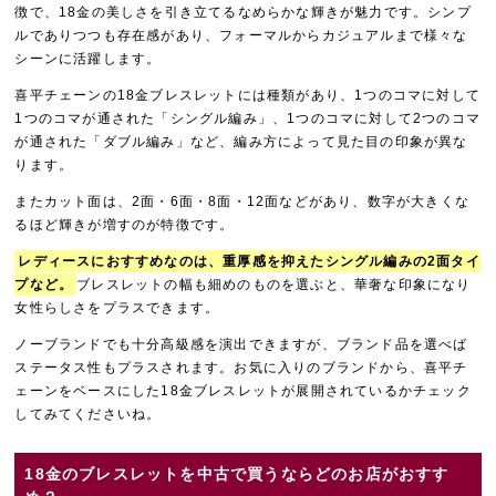
徴で、18金の美しさを引き立てるなめらかな輝きが魅力です。シンプ
ルでありつつも存在感があり、フォーマルからカジュアルまで様々な
シーンに活躍します。
喜平チェーンの18金ブレスレットには種類があり、1つのコマに対して
1つのコマが通された「シングル編み」、1つのコマに対して2つのコマ
が通された「ダブル編み」など、編み方によって見た目の印象が異な
ります。
またカット面は、2面・6面・8面・12面などがあり、数字が大きくな
るほど輝きが増すのが特徴です。
レディースにおすすめなのは、重厚感を抑えたシングル編みの2面タイ
プなど。
ブレスレットの幅も細めのものを選ぶと、華奢な印象になり
女性らしさをプラスできます。
ノーブランドでも十分高級感を演出できますが、ブランド品を選べば
ステータス性もプラスされます。お気に入りのブランドから、喜平チ
ェーンをベースにした18金ブレスレットが展開されているかチェック
してみてくださいね。
18金のブレスレットを中古で買うならどのお店がおすす