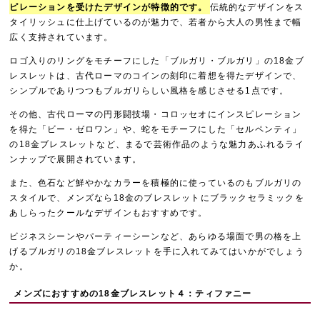
ピレーションを受けたデザインが特徴的です。
伝統的なデザインをス
タイリッシュに仕上げているのが魅力で、若者から大人の男性まで幅
広く支持されています。
ロゴ入りのリングをモチーフにした「ブルガリ・ブルガリ」の18金ブ
レスレットは、古代ローマのコインの刻印に着想を得たデザインで、
シンプルでありつつもブルガリらしい風格を感じさせる1点です。
その他、古代ローマの円形闘技場・コロッセオにインスピレーション
を得た「ビー・ゼロワン」や、蛇をモチーフにした「セルペンティ」
の18金ブレスレットなど、まるで芸術作品のような魅力あふれるライ
ンナップで展開されています。
また、色石など鮮やかなカラーを積極的に使っているのもブルガリの
スタイルで、メンズなら18金のブレスレットにブラックセラミックを
あしらったクールなデザインもおすすめです。
ビジネスシーンやパーティーシーンなど、あらゆる場面で男の格を上
げるブルガリの18金ブレスレットを手に入れてみてはいかがでしょう
か。
メンズにおすすめの18金ブレスレット４：ティファニー