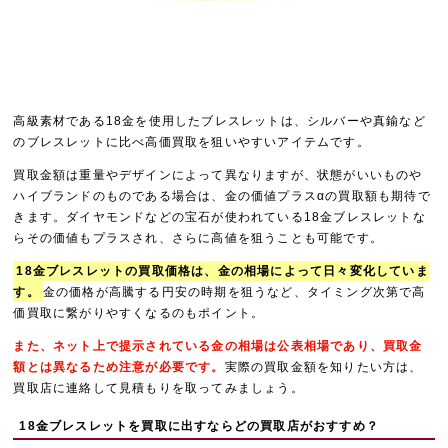
高級素材である18金を使用したブレスレットは、シルバーや真鍮など
のブレスレットに比べ高価買取を狙いやすいアイテムです。
買取金額は重量やデザインによって異なりますが、状態がいいものや
ハイブランドのものである場合は、金の価値プラスαの買取額も期待で
きます。ダイヤモンドなどの宝石が使われている18金ブレスレットな
らその価値もプラスされ、さらに高値を狙うことも可能です。
18金ブレスレットの買取価格は、金の相場によって日々変化していま
す。
金の価格が高騰する円安の時期を狙うなど、タイミング次第で高
価買取に繋がりやすくなるのもポイント。
また、ネット上で提示されている金の相場は公表相場であり、買取金
額とは異なるため注意が必要です。
実際の買取金額を知りたい方は、
買取店に連絡して見積もりを取ってみましょう。
18金ブレスレットを買取に出すならどの買取店がおすすめ？