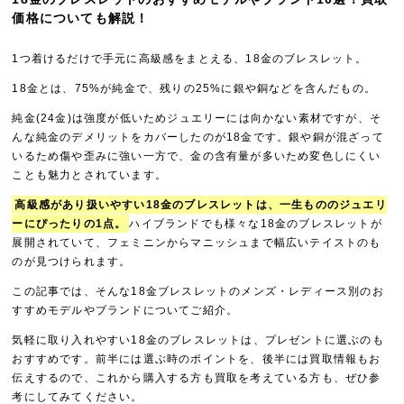
価格についても解説！
1つ着けるだけで手元に高級感をまとえる、18金のブレスレット。
18金とは、75%が純金で、残りの25%に銀や銅などを含んだもの。
純金(24金)は強度が低いためジュエリーには向かない素材ですが、そ
んな純金のデメリットをカバーしたのが18金です。銀や銅が混ざって
いるため傷や歪みに強い一方で、金の含有量が多いため変色しにくい
ことも魅力とされています。
高級感があり扱いやすい18金のブレスレットは、一生もののジュエリ
ーにぴったりの1点。
ハイブランドでも様々な18金のブレスレットが
展開されていて、フェミニンからマニッシュまで幅広いテイストのも
のが見つけられます。
この記事では、そんな18金ブレスレットのメンズ・レディース別のお
すすめモデルやブランドについてご紹介。
気軽に取り入れやすい18金のブレスレットは、プレゼントに選ぶのも
おすすめです。前半には選ぶ時のポイントを、後半には買取情報もお
伝えするので、これから購入する方も買取を考えている方も、ぜひ参
考にしてみてください。