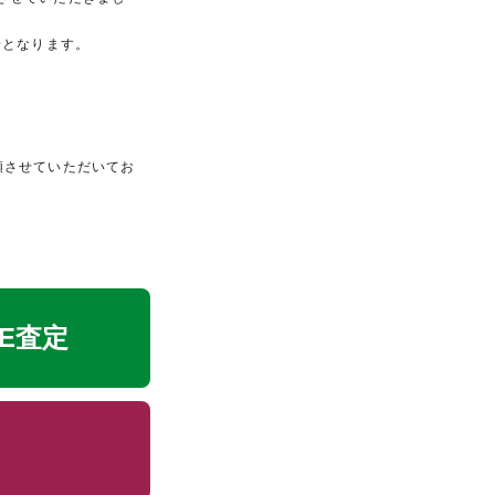
安となります。
額させていただいてお
NE査定