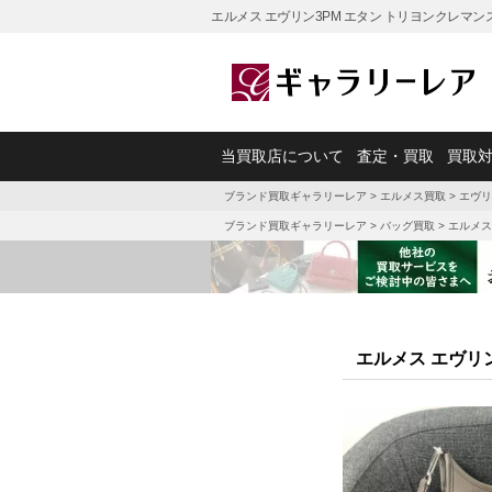
エルメス エヴリン3PM エタン トリヨンクレマン
当買取店について
査定・買取
買取
ブランド買取ギャラリーレア
>
エルメス買取
>
エヴリ
ブランド買取ギャラリーレア
>
バッグ買取
>
エルメス
エルメス エヴリ