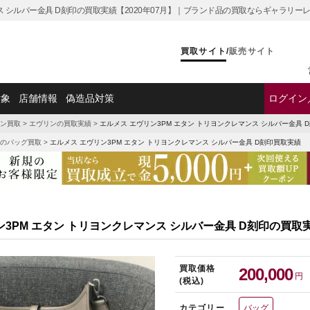
ス シルバー金具 D刻印の買取実績【2020年07月】｜ブランド品の買取ならギャラリー
買取サイト
/
販売サイト
対象
店舗情報
偽造品対策
ログイン
ン買取
>
エヴリンの買取実績
>
エルメス エヴリン3PM エタン トリヨンクレマンス シルバー金具 
のバッグ買取
>
エルメス エヴリン3PM エタン トリヨンクレマンス シルバー金具 D刻印買取実績
ン3PM エタン トリヨンクレマンス シルバー金具 D刻印の買取
買取価格
200,000
円
(税込)
カテゴリー
バッグ