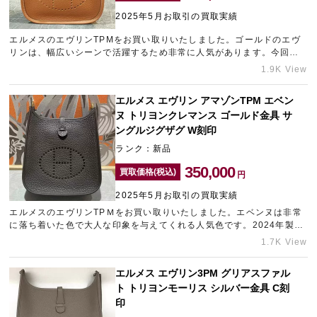
2025年5月お取引の買取実績
エルメスのエヴリンTPMをお買い取りいたしました。ゴールドのエヴ
宅配買取を申し込む
リンは、幅広いシーンで活躍するため非常に人気があります。今回お
無料の宅配キットをお届けします
買い取りしたバッグは、K刻印・新品未使用という好条件が揃っていた
1.9K View
ため、できる限りの金額をご提示させていただきました。ギャラリー
レアでは、エヴリンをはじめとするエルメスバッグを、最新の市場動
エルメス エヴリン アマゾンTPM エベン
向を踏まえて丁寧に査定し、高価買取を実現しております。表参道で
ヌ トリヨンクレマンス ゴールド金具 サ
ブランド買取店をお探しなら、ギャラリーレア青山表参道店をご利用
くださいませ。
ングルジグザグ W刻印
ランク：新品
350,000
買取価格(税込)
円
2025年5月お取引の買取実績
エルメスのエヴリンTPＭをお買い取りいたしました。エベンヌは非常
に落ち着いた色で大人な印象を与えてくれる人気色です。2024年製造
のエヴリンをお持ち込みいただけたため、高価買取させていただきま
1.7K View
した。どれくらいの金額になるかといったご相談も承っていますの
で、ブランド品の売却は新宿東口のブランド買取店「ギャラリーレア
エルメス エヴリン3PM グリアスファル
新宿東口店」にお任せください。
ト トリヨンモーリス シルバー金具 C刻
印