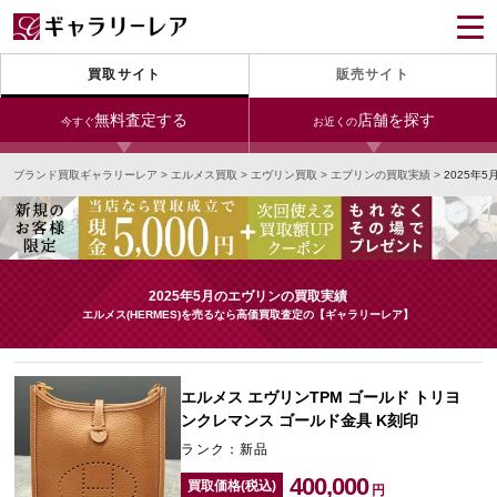
買取サイト
販売サイト
無料査定する
店舗を探す
今すぐ
お近くの
ブランド買取ギャラリーレア
>
エルメス買取
>
エヴリン買取
>
エブリンの買取実績
>
2025年
今すぐLINE査定
24時間受付（対応時間10:00～19:00）
銀座本店
青山表参道店
新宿東口店
宅配買取を申し込む
小田急新宿店
LAB東京
名古屋大須店
無料の宅配キットをお届けします
2025年5月のエヴリンの買取実績
心斎橋本店
東心斎橋店
梅田店
エルメス(HERMES)を売るなら高価買取査定の【ギャラリーレア】
今すぐ電話査定
受付時間 10:00～19:00
なんば店
神戸元町(三宮)店
LAB大阪
エルメス エヴリンTPM ゴールド トリヨ
ンクレマンス ゴールド金具 K刻印
ランク：新品
中野ブロードウェイ
400,000
買取価格(税込)
円