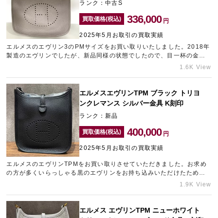
ランク：中古S
336,000
買取価格(税込)
円
2025年5月お取引の買取実績
エルメスのエヴリン3のPMサイズをお買い取りいたしました。2018年
製造のエヴリンでしたが、新品同様の状態でしたので、目一杯の金額
をご提示させていただきました。ブランドバッグの売却のご相談など
1.6K View
ございましたら、梅田エリアのブランド買取店「ギャラリーレア梅田
店」までお持ち込みくださいませ。
エルメスエヴリンTPM ブラック トリヨ
ンクレマンス シルバー金具 K刻印
ランク：新品
400,000
買取価格(税込)
円
2025年5月お取引の買取実績
エルメスのエヴリンTPMをお買い取りさせていただきました。お求め
の方が多くいらっしゃる黒のエヴリンをお持ち込みいただけたため、
目一杯の金額をご提示させていただきました。エルメスをはじめ、ブ
1.9K View
ランド品売却のご相談などございましたら、新宿にあるブランド買取
店「ギャラリーレア小田急新宿店」をご利用くださいませ。
エルメス エヴリンTPM ニューホワイト