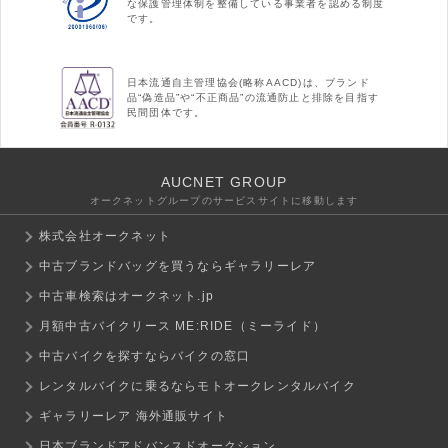
な保護管理体制を整備している事業者を認める制度
です。
日本流通自主管理協会(略称AACD)は、ブランド
品“偽造品”や“不正商品”の流通防止と排除を目指す
民間団体です。
AUCNET GROUP
オークネットグループのサービスサイトに移動します
株式会社オークネット
中古ブランドバッグを買うならギャラリーレア
中古車検索はオークネット.jp
月額中古バイクリース ME:RIDE（ミーライド）
中古バイクを探すならバイクの窓口
レンタルバイクに乗るならモトオークレンタルバイク
ギャラリーレア 海外通販サイト
日本ブランドアドバンスドオークション