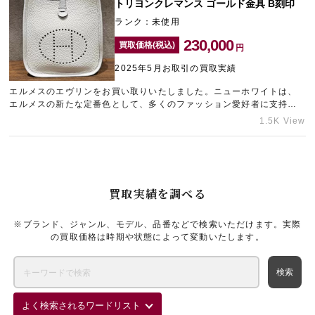
トリヨンクレマンス ゴールド金具 B刻印
ランク：未使用
230,000
買取価格(税込)
円
2025年5月お取引の買取実績
エルメスのエヴリンをお買い取りいたしました。ニューホワイトは、
エルメスの新たな定番色として、多くのファッション愛好者に支持さ
れています。​人気の高いエヴリンを未使用の状態でお持ち込みいただ
1.5K View
けたため、精一杯の金額をご提示させていただきました。ご自宅の整
理などで使わなくなったブランドバッグが出てきましたら、新宿にあ
るブランド買取店「ギャラリーレア小田急新宿店」にご相談ください
ませ。
買取実績を調べる
※ブランド、ジャンル、モデル、品番などで検索いただけます。実際
の買取価格は時期や状態によって変動いたします。
よく検索されるワードリスト