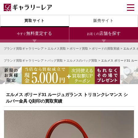
買取サイト
販売サイト
無料査定する
店舗を探す
今すぐ
お近くの
ブランド買取ギャラリーレア
>
エルメス買取
>
ボリード買取
>
ボリードの買取実績
>
エルメス 
今すぐLINE査定
24時間受付（対応時間10:00～19:00）
ブランド買取ギャラリーレア
>
バッグ買取
>
エルメスのバッグ買取
>
エルメス ボリード31 ル
銀座本店
青山表参道店
新宿東口店
宅配買取を申し込む
小田急新宿店
LAB東京
名古屋大須店
無料の宅配キットをお届けします
心斎橋本店
東心斎橋店
梅田店
今すぐ電話査定
エルメス ボリード31 ルージュガランス トリヨンクレマンス シ
受付時間 10:00～19:00
なんば店
神戸元町(三宮)店
LAB大阪
ルバー金具 Q刻印の買取実績
中野ブロードウェイ