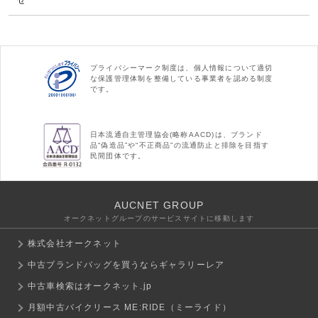
プライバシーマーク制度は、個人情報について適切
な保護管理体制を整備している事業者を認める制度
です。
日本流通自主管理協会(略称AACD)は、ブランド
品“偽造品”や“不正商品”の流通防止と排除を目指す
民間団体です。
AUCNET GROUP
オークネットグループのサービスサイトに移動します
株式会社オークネット
中古ブランドバッグを買うならギャラリーレア
中古車検索はオークネット.jp
月額中古バイクリース ME:RIDE（ミーライド）