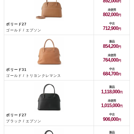
892,000
未使用
802,000
中古
ボリード27
712,900
ゴールド / エプソン
新品
854,200
未使用
764,000
中古
ボリード31
684,700
ゴールド / トリヨンクレマンス
新品
1,118,000
未使用
1,015,000
中古
ボリード27
906,000
ブラック / エプソン
新品