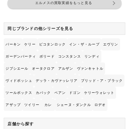
エルメスの買取実績をもっと見る
同じブランドの他シリーズを見る
バーキン
ケリー
ピコタンロック
イン・ザ・ループ
エヴリン
ガーデンパーティ
ボリード
コンスタンス
リンディ
ジプシエール
オータクロア
アルザン
ヴァンキャトル
ヴィドポッシュ
デッラ・カヴァッレリア
ブリッド・ア・ブラック
ツールボックス
カバック
ベアン
ドゴン
ケリーウォレット
アザップ
ツイリー
カレ
シェーヌ・ダンクル
ロデオ
店舗から探す