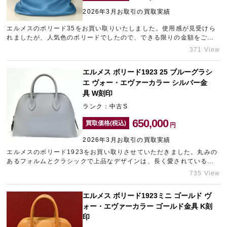
2026年3月お取引の買取実績
エルメスのボリード35をお買い取りいたしました。使用感が見受けら
宅配買取を申し込む
れましたが、人気色のボリードでしたので、できる限りの金額をご提
無料の宅配キットをお届けします
示させていただきました。お客様のご希望に添えるよう頑張りますの
371 View
で、エルメスの高価買取なら、梅田エリアのブランド買取店「ギャラ
リーレア梅田店」にお任せください。
エルメス ボリード1923 25 ブルーグラシ
エ ヴォー・エヴァーカラー シルバー金
具 W刻印
ランク：中古S
650,000
買取価格(税込)
円
2026年3月お取引の買取実績
エルメスのボリード1923をお買い取りさせていただきました。丸みの
あるフォルムとクラシックで上品なデザインは、長く愛されている定
番モデルです。大切にされていたことが分かる良好なコンディション
735 View
でしたので、しっかりとした査定額を提示させていただきました。レ
アなアイテムから定番商品まで、エルメスの高額査定なら東京エリア
エルメス ボリード1923ミニ ゴールド ヴ
で宅配買取に強い「ギャラリーレアLAB東京」をご利用ください。
ォー・エヴァーカラー ゴールド金具 K刻
印