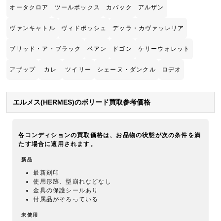
オータクロア
ツールボックス
カバック
アルザン
ヴァンキャトル
ヴィドポッシュ
デッラ・カヴァッレリア
ブリッド・ア・ブラック
ベアン
ドゴン
ケリーウォレット
アザップ
カレ
ツイリー
シェーヌ・ダンクル
ロデオ
エルメス(HERMES)のボリード買取参考価格
各コンディションの買取価格は、お品物の状態が次の条件を満
たす場合に適用されます。
新品
最新刻印
使用形跡、型崩れなどなし
金具の保護シールあり
付属品がそろっている
未使用