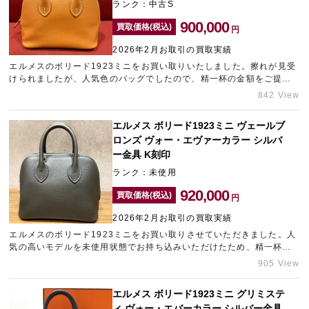
ランク：中古S
900,000
買取価格(税込)
円
2026年2月お取引の買取実績
エルメスのボリード1923ミニをお買い取りいたしました。擦れが見受
けられましたが、人気色のバッグでしたので、精一杯の金額をご提示
させていただきました。ブランドバッグを少しでも高く売却したい方
842 View
は、是非心斎橋のブランド買取店「ギャラリーレア心斎橋本店」にお
任せくださいませ。
エルメス ボリード1923ミニ ヴェールブ
ロンズ ヴォー・エヴァーカラー シルバ
ー金具 K刻印
ランク：未使用
920,000
買取価格(税込)
円
2026年2月お取引の買取実績
エルメスのボリード1923ミニをお買い取りさせていただきました。人
気の高いモデルを未使用状態でお持ち込みいただけたため、精一杯の
金額をご提示させていただきました。エルメスのアイテムは、お品物
905 View
の状態だけでなくカラーや素材などによっても査定金額が変動いたし
ます。お持ちのアイテムの査定金額が気になる方は、ぜひ一度新宿に
エルメス ボリード1923ミニ グリミステ
あるブランド買取店「ギャラリーレア小田急新宿店」にお問い合わせ
ィ ヴォー・エバーカラー シルバー金具