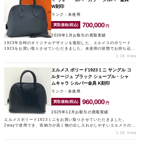
くださいませ。
W刻印
ランク：未使用
700,000
買取価格(税込)
円
2026年1月お取引の買取実績
1923年当時のオリジナルデザインを復刻した、エルメスのボリード
1923をお買い取りさせていただきました。未使用の状態でお持ち込み
いただきましたため、できる限りの金額をご提示させていただきまし
1.1K View
た。ブランドバッグの高価買取なら、大須エリアのブランド買取店
「ギャラリーレア名古屋大須店」をご利用くださいませ。
エルメス ボリード1923ミニ サングル コ
ルタージュ ブラック シェーブル・シャ
ムキャラ シルバー金具 K刻印
ランク：未使用
960,000
買取価格(税込)
円
2025年12月お取引の買取実績
エルメスボリード1923ミニをお買い取りさせていただきました。
2wayで使用でき、収納力が高く物の出し入れがしやすいエルメスの人
気バッグの一つです。人気の黒とシルバー金具の組み合わせでしたの
1.2K View
で、できる限りの金額をご提示させていただきました。ブランドバッ