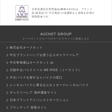
日本流通自主管理協会(略称AACD)は、ブランド
品“偽造品”や“不正商品”の流通防止と排除を目指す
民間団体です。
AUCNET GROUP
オークネットグループのサービスサイトに移動します
株式会社オークネット
中古ブランドバッグを買うならギャラリーレア
中古車検索はオークネット.jp
月額中古バイクリース ME:RIDE（ミーライド）
中古バイクを探すならバイクの窓口
レンタルバイクに乗るならモトオークレンタルバイク
ギャラリーレア 海外通販サイト
日本ブランドアドバンスドオークション
ブランディア 買取サイト