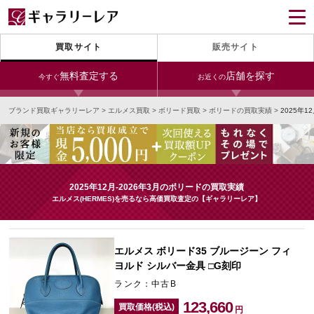
買取サイト
販売サイト
無料査定する
店舗を探す
今すぐ
お近くの
ブランド買取ギャラリーレア
>
エルメス買取
>
ボリード買取
>
ボリードの買取実績
>
2025年
今すぐLINE査定
24時間受付（対応時間10:00～19:00）
銀座本店
青山表参道店
新宿東口店
宅配買取を申し込む
小田急新宿店
LAB東京
名古屋大須店
無料の宅配キットをお届けします
2025年12月-2026年3月のボリードの買取実績
心斎橋本店
東心斎橋店
梅田店
エルメス(HERMES)を売るなら高価買取査定の【ギャラリーレア】
今すぐ電話査定
受付時間 10:00～19:00
なんば店
神戸元町(三宮)店
LAB大阪
エルメス ボリード35 ブルージーン フィ
ヨルド シルバー金具 □G刻印
ランク：中古B
中野ブロードウェイ
123,660
買取価格(税込)
円