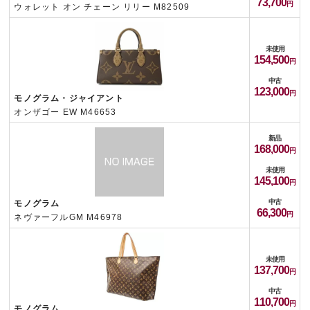
73,700
ウォレット オン チェーン リリー M82509
未使用
154,500
中古
123,000
モノグラム・ジャイアント
オンザゴー EW M46653
新品
168,000
未使用
145,100
中古
モノグラム
66,300
ネヴァーフルGM M46978
未使用
137,700
中古
110,700
モノグラム