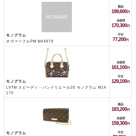
新品
198,600
未使用
170,300
中古
モノグラム
77,200
ネヴァーフルPM M46979
未使用
161,100
中古
129,100
モノグラム
LVTM スピーディ・バンドリエール20 モノグラム M14
175
新品
183,200
未使用
159,300
中古
モノグラム