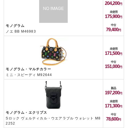
204,200
未使用
175,900
中古
モノグラム
79,400
ノエ BB M46983
未使用
171,500
中古
151,000
モノグラム・マルチカラー
ミニ・スピーディ M92644
新品
197,200
未使用
171,300
モノグラム・エクリプス
中古
Sロック ヴェルティカル・ウエアラブル ウォレット M8
78,600
2252