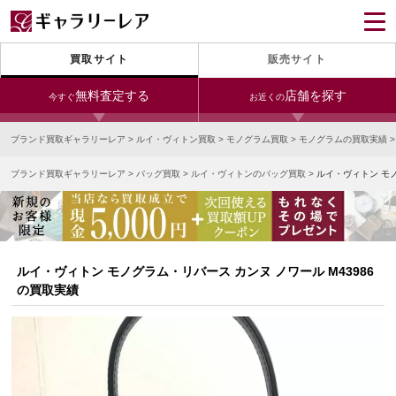
買取サイト
販売サイト
無料査定する
店舗を探す
今すぐ
お近くの
ブランド買取ギャラリーレア
>
ルイ・ヴィトン買取
>
モノグラム買取
>
モノグラムの買取実績
今すぐLINE査定
24時間受付（対応時間10:00～19:00）
ブランド買取ギャラリーレア
>
バッグ買取
>
ルイ・ヴィトンのバッグ買取
>
ルイ・ヴィトン モノ
銀座本店
青山表参道店
新宿東口店
宅配買取を申し込む
小田急新宿店
LAB東京
名古屋大須店
無料の宅配キットをお届けします
心斎橋本店
東心斎橋店
梅田店
今すぐ電話査定
ルイ・ヴィトン モノグラム・リバース カンヌ ノワール M43986
受付時間 10:00～19:00
なんば店
神戸元町(三宮)店
LAB大阪
の買取実績
中野ブロードウェイ