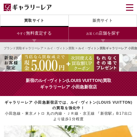
買取サイト
販売サイト
無料査定する
店舗を探す
今すぐ
お近くの
ブランド買取ギャラリーレア
>
ルイ・ヴィトン買取
>
ルイ・ヴィトン買取ギャラリーレア 小田
今すぐLINE査定
24時間受付（対応時間10:00～19:00）
銀座本店
青山表参道店
新宿東口店
宅配買取を申し込む
小田急新宿店
LAB東京
名古屋大須店
無料の宅配キットをお届けします
新宿のルイ･ヴィトン(LOUIS VUITTON)買取
心斎橋本店
東心斎橋店
梅田店
ギャラリーレア 小田急新宿店
今すぐ電話査定
受付時間 10:00～19:00
なんば店
神戸元町(三宮)店
LAB大阪
ギャラリーレア 小田急新宿店では、ルイ･ヴィトン(LOUIS VUITTON)
の買取を強化中！
小田急線・東京メトロ 丸の内線・ＪＲ線・京王線 『新宿駅』B17出口
より徒歩1分程度
中野ブロードウェイ