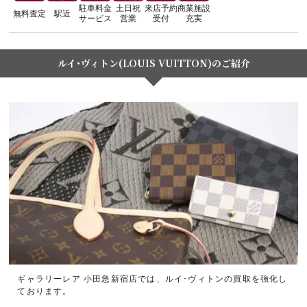
駐車料金
土日祝
来店予約
商業施設
無料査定
駅近
サービス
営業
受付
充実
ルイ･ヴィトン(LOUIS VUITTON)のご紹介
ギャラリーレア 小田急新宿店では、ルイ･ヴィトンの買取を強化し
ております。