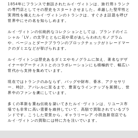
1854年にフランスで創設されたルイ･ヴィトンは、旅行用トランク
の専門店としてその歴史をスタートさせました。卓越した堅牢性と
実用性を備えたルイ･ヴィトンのトランクは、すぐさま話題を呼び
世界中にその名を知らしめます。
ルイ･ヴィトンの伝統的なコレクションとしては、ブランドのイニ
シャル「LV」の文字とともに花や星があしらわれたモノグラム
や、ベージュとダークブラウンのブロックチェックがトレードマー
クのダミエなどが挙げられます。
ルイ･ヴィトンは歴史あるダミエやモノグラムに加え、著名なデザ
イナーやアーティストとのコラボレーションにも積極的で、幅広い
世代から支持を集めています。
現在ではトランクのみならず、バッグや財布、香水、アクセサリ
ー、時計、アパレルに至るまで、豊富なラインナップを展開し、世
界中のファンを虜にしています。
多くの革新を重ね伝統を築いてきたルイ･ヴィトンは、リユース市
場でも非常に高い需要を維持していて、高額で買取されているブラ
ンドです。こうした背景から、ギャラリーレア 小田急新宿店でも
ルイ･ヴィトンの買取には特に力を注いでいます。