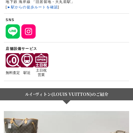
地下鉄 海岸線 「旧居留地・大丸前駅」
[
►駅からの徒歩ルートを確認
]
SNS
店舗設備サービス
土日祝
無料査定
駅近
営業
ルイ･ヴィトン(LOUIS VUITTON)のご紹介