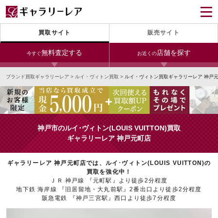
買取サイト
販売サイト
無料査定する
店舗を探す
今すぐ
お近くの
ブランド買取ギャラリーレア
>
ルイ・ヴィトン買取
>
ルイ・ヴィトン買取ギャラリーレア 神戸
今すぐLINE査定
24時間受付（対応時間10:00～19:00）
銀座本店
青山表参道店
新宿東口店
宅配買取を申し込む
小田急新宿店
LAB東京
名古屋大須店
無料の宅配キットをお届けします
神戸市のルイ･ヴィトン(LOUIS VUITTON)買取
心斎橋本店
東心斎橋店
梅田店
ギャラリーレア 神戸元町店
今すぐ電話査定
受付時間 10:00～19:00
なんば店
神戸元町(三宮)店
LAB大阪
ギャラリーレア 神戸元町店では、ルイ･ヴィトン(LOUIS VUITTON)の
買取を強化中！
ＪＲ 神戸線 『元町駅』より徒歩2分程度
地下鉄 海岸線 『旧居留地・大丸前駅』2番出口より徒歩2分程度
阪急電鉄 『神戸三宮駅』西口より徒歩7分程度
中野ブロードウェイ