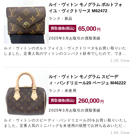
ルイ・ヴィトン モノグラム ポルトフォ
イユ・ヴィクトリーヌ M62472
ランク：新品
65,000
買取価格(税込)
円
2025年3月お取引の買取実績
ルイ・ヴィトンのポルトフォイユ・ヴィクトリーヌをお買い取りいた
しました。定番人気のヴィトンのコンパクト財布でしたので、できる
限りの金額をご提示させていただきました。ご不要になられたブラン
2.2K View
ド財布がございましたら銀座にあるブランド買取店「ギャラリーレア
銀座本店」にご相談くださいませ。
ルイ・ヴィトン モノグラム スピーデ
ィ・バンドリエール20 ベージュ M46222
ランク：未使用
260,000
買取価格(税込)
円
2025年3月お取引の買取実績
ルイ・ヴィトンのスピーディ・バンドリエール20をお買い取りいたし
ました。定番人気のミニバッグを未使用の状態でお持ち込みいただけ
たため、精一杯の金額をご提示させていただきました。神戸でブラン
1.8K View