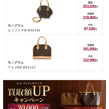
新品
253,200
未使用
218,400
中古
モノグラム
97,100
エリプス PM M46196
未使用
191,000
中古
152,000
モノグラム
アルマBB M53152