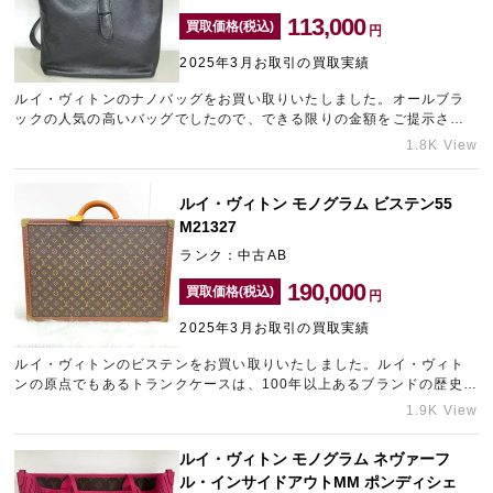
113,000
買取価格(税込)
円
2025年3月お取引の買取実績
ルイ・ヴィトンのナノバッグをお買い取りいたしました。オールブラ
ックの人気の高いバッグでしたので、できる限りの金額をご提示させ
ていただきました。ブランド品の売却のご相談などございましたら、
1.8K View
梅田エリアのブランド買取店「ギャラリーレア梅田店」にお任せくだ
さいませ。
ルイ・ヴィトン モノグラム ビステン55
M21327
ランク：中古AB
190,000
買取価格(税込)
円
2025年3月お取引の買取実績
ルイ・ヴィトンのビステンをお買い取りいたしました。ルイ・ヴィト
ンの原点でもあるトランクケースは、100年以上あるブランドの歴史を
感じる人気アイテムです。金具部分のメッキ剥げが見受けられました
1.9K View
が、しっかりとした査定額をご提示させていただきました。購入した
けれど使用する機会がなかったヴィトンのバッグがございましたら、
ルイ・ヴィトン モノグラム ネヴァーフ
東京エリアの宅配買取「ギャラリーレアLAB東京」までご相談くださ
ル・インサイドアウトMM ポンディシェ
い。いつでも無料・簡単にご利用いただける「LINE査定」や「宅配買