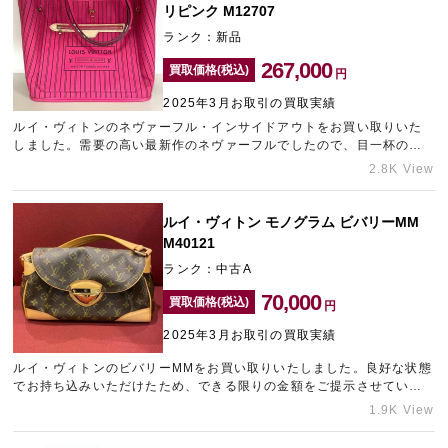
取」を承っております。
リピンク M12707
ランク：新品
267,000
買取価格(税込)
円
2025年3月お取引の買取実績
ルイ・ヴィトンのネヴァーフル・インサイドアウトをお買い取りいた
しました。需要の高い最新作のネヴァーフルでしたので、目一杯の金
額をご提示させていただきました。どれくらいの金額になるかといっ
2.8K View
たご相談も承っていますので、ブランド品の売却は梅田のブランド買
取店「ギャラリーレア梅田店」にお問い合わせください。
ルイ・ヴィトン モノグラム ビバリーMM
M40121
ランク：中古A
70,000
買取価格(税込)
円
2025年3月お取引の買取実績
ルイ・ヴィトンのビバリーMMをお買い取りいたしました。良好な状態
でお持ち込みいただけたため、できる限りの金額をご提示させていた
だきました。売却をお考えのブランドバッグがございましたら、心斎
1.9K View
橋のブランド買取店「ギャラリーレア心斎橋本店」にお任せくださ
い。