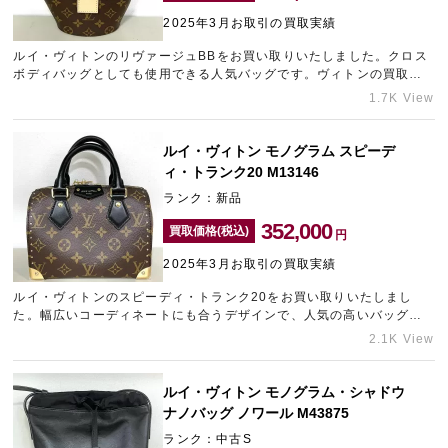
2025年3月お取引の買取実績
ルイ・ヴィトンのリヴァージュBBをお買い取りいたしました。クロス
宅配買取を申し込む
ボディバッグとしても使用できる人気バッグです。ヴィトンの買取に
無料の宅配キットをお届けします
力を入れておりますので、売却をご検討中の方は梅田エリアのブラン
1.7K View
ド買取店「ギャラリーレア梅田店」をご利用くださいませ。
ルイ・ヴィトン モノグラム スピーデ
ィ・トランク20 M13146
ランク：新品
352,000
買取価格(税込)
円
2025年3月お取引の買取実績
ルイ・ヴィトンのスピーディ・トランク20をお買い取りいたしまし
た。幅広いコーディネートにも合うデザインで、人気の高いバッグで
す。お持ちのブランド品がどれくらいの金額になるか知りたい。とい
2.1K View
ったご相談も承っていますので、ブランド品の売却をお考えの際は梅
田のブランド買取店「ギャラリーレア梅田店」にお任せください。
ルイ・ヴィトン モノグラム・シャドウ
ナノバッグ ノワール M43875
ランク：中古S