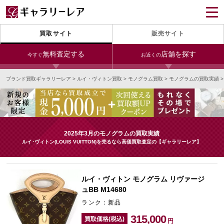
買取サイト
販売サイト
無料査定する
店舗を探す
今すぐ
お近くの
ブランド買取ギャラリーレア
>
ルイ・ヴィトン買取
>
モノグラム買取
>
モノグラムの買取実績
今すぐLINE査定
24時間受付（対応時間10:00～19:00）
銀座本店
青山表参道店
新宿東口店
宅配買取を申し込む
小田急新宿店
LAB東京
名古屋大須店
無料の宅配キットをお届けします
2025年3月のモノグラムの買取実績
心斎橋本店
東心斎橋店
梅田店
ルイ･ヴィトン(LOUIS VUITTON)を売るなら高価買取査定の【ギャラリーレア】
今すぐ電話査定
受付時間 10:00～19:00
なんば店
神戸元町(三宮)店
LAB大阪
ルイ・ヴィトン モノグラム リヴァージ
ュBB M14680
ランク：新品
中野ブロードウェイ
315,000
買取価格(税込)
円