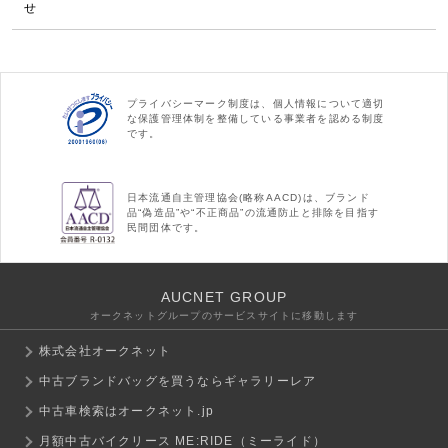
せ
プライバシーマーク制度は、個人情報について適切
な保護管理体制を整備している事業者を認める制度
です。
日本流通自主管理協会(略称AACD)は、ブランド
品“偽造品”や“不正商品”の流通防止と排除を目指す
民間団体です。
AUCNET GROUP
オークネットグループのサービスサイトに移動します
株式会社オークネット
中古ブランドバッグを買うならギャラリーレア
中古車検索はオークネット.jp
月額中古バイクリース ME:RIDE（ミーライド）