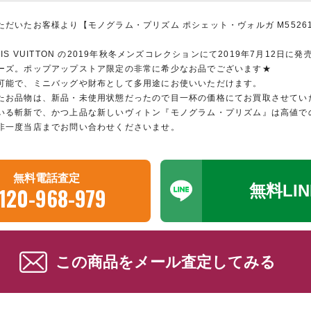
だいたお客様より【モノグラム・プリズム ポシェット・ヴォルガ M5526
IS VUITTON の2019年秋冬メンズコレクションにて2019年7月12日
ーズ。ポップアップストア限定の非常に希少なお品でございます★
可能で、ミニバッグや財布として多用途にお使いいただけます。
たお品物は、新品・未使用状態だったので目一杯の価格にてお買取させてい
いる斬新で、かつ上品な新しいヴィトン『モノグラム・プリズム』は高値で
非一度当店までお問い合わせくださいませ。
無料電話査定
無料LI
120-968-979
この商品をメール査定してみる