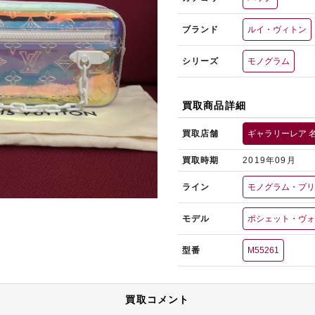
ブランド
ルイ・ヴィトン
シリーズ
モノグラム
買取商品詳細
買取店舗
ギャラリーレア 
買取時期
2019年09月
ライン
モノグラム・プ
モデル
ポシェット・ヴ
型番
M55261
買取コメント