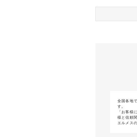
全国各地
す。
「お客様
様と信頼
エルメス