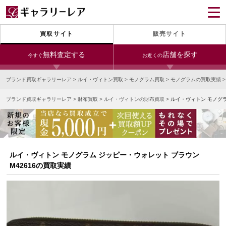
買取サイト
販売サイト
無料査定する
店舗を探す
今すぐ
お近くの
ブランド買取ギャラリーレア
>
ルイ・ヴィトン買取
>
モノグラム買取
>
モノグラムの買取実績
今すぐLINE査定
24時間受付（対応時間10:00～19:00）
ブランド買取ギャラリーレア
>
財布買取
>
ルイ・ヴィトンの財布買取
>
ルイ・ヴィトン モノグラ
銀座本店
青山表参道店
新宿東口店
宅配買取を申し込む
小田急新宿店
LAB東京
名古屋大須店
無料の宅配キットをお届けします
心斎橋本店
東心斎橋店
梅田店
今すぐ電話査定
ルイ・ヴィトン モノグラム ジッピー・ウォレット ブラウン
受付時間 10:00～19:00
なんば店
神戸元町(三宮)店
LAB大阪
M42616の買取実績
中野ブロードウェイ