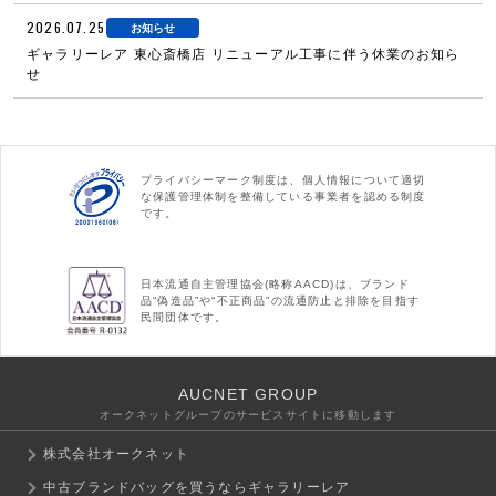
2026.07.25
お知らせ
ギャラリーレア 東心斎橋店 リニューアル工事に伴う休業のお知ら
せ
プライバシーマーク制度は、個人情報について適切
な保護管理体制を整備している事業者を認める制度
です。
日本流通自主管理協会(略称AACD)は、ブランド
品“偽造品”や“不正商品”の流通防止と排除を目指す
民間団体です。
AUCNET GROUP
オークネットグループのサービスサイトに移動します
株式会社オークネット
中古ブランドバッグを買うならギャラリーレア