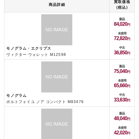
買取価格
商品詳細
(税込)
新品
84,020
未使用
72,820
中古
モノグラム・エクリプス
36,850
ヴィクター ウォレット M12598
新品
75,040
未使用
65,660
中古
モノグラム
33,630
ポルトフォイユ ノア コンパクト M83476
新品
48,040
未使用
42,020