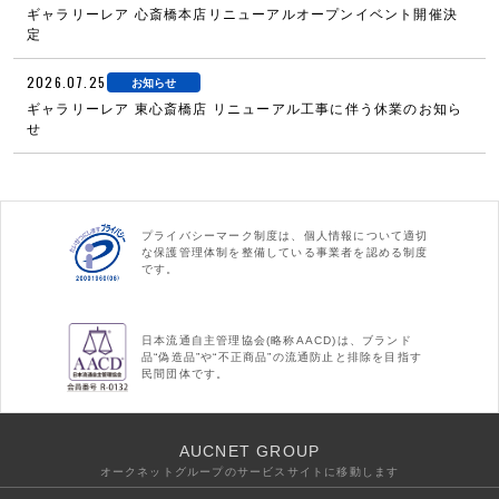
ギャラリーレア 心斎橋本店リニューアルオープンイベント開催決
定
2026.07.25
お知らせ
ギャラリーレア 東心斎橋店 リニューアル工事に伴う休業のお知ら
せ
プライバシーマーク制度は、個人情報について適切
な保護管理体制を整備している事業者を認める制度
です。
日本流通自主管理協会(略称AACD)は、ブランド
品“偽造品”や“不正商品”の流通防止と排除を目指す
民間団体です。
AUCNET GROUP
オークネットグループのサービスサイトに移動します