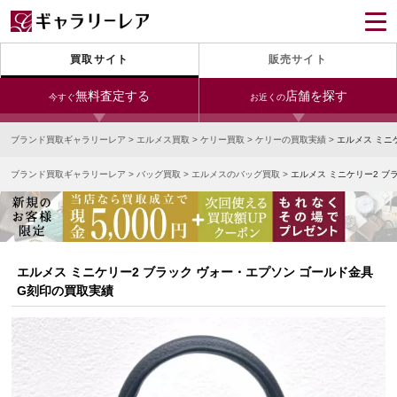
買取サイト
販売サイト
無料査定する
店舗を探す
今すぐ
お近くの
ブランド買取ギャラリーレア
>
エルメス買取
>
ケリー買取
>
ケリーの買取実績
>
エルメス ミニ
今すぐLINE査定
24時間受付（対応時間10:00～19:00）
ブランド買取ギャラリーレア
>
バッグ買取
>
エルメスのバッグ買取
>
エルメス ミニケリー2 ブ
銀座本店
青山表参道店
新宿東口店
宅配買取を申し込む
小田急新宿店
LAB東京
名古屋大須店
無料の宅配キットをお届けします
心斎橋本店
東心斎橋店
梅田店
今すぐ電話査定
エルメス ミニケリー2 ブラック ヴォー・エプソン ゴールド金具
受付時間 10:00～19:00
なんば店
神戸元町(三宮)店
LAB大阪
G刻印の買取実績
中野ブロードウェイ