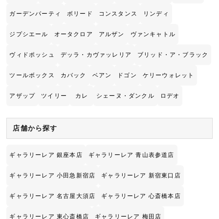
ガーデンパーティ
ボリード
コンスタンス
リンディ
ジプシエール
オータクロア
アルザン
ヴァンキャトル
ヴィドポッシュ
デッラ・カヴァッレリア
ブリッド・ア・ブラック
ツールボックス
カバック
ベアン
ドゴン
ケリーウォレット
アザップ
ツイリー
カレ
シェーヌ・ダンクル
ロデオ
店舗から探す
ギャラリーレア 銀座本店
ギャラリーレア 青山表参道店
ギャラリーレア 小田急新宿店
ギャラリーレア 新宿東口店
ギャラリーレア 名古屋大須店
ギャラリーレア 心斎橋本店
ギャラリーレア 東心斎橋店
ギャラリーレア 梅田店