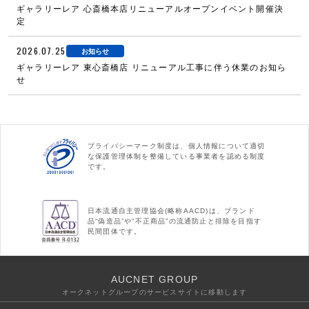
ギャラリーレア 心斎橋本店リニューアルオープンイベント開催決
定
2026.07.25
お知らせ
ギャラリーレア 東心斎橋店 リニューアル工事に伴う休業のお知ら
せ
プライバシーマーク制度は、個人情報について適切
な保護管理体制を整備している事業者を認める制度
です。
日本流通自主管理協会(略称AACD)は、ブランド
品“偽造品”や“不正商品”の流通防止と排除を目指す
民間団体です。
AUCNET GROUP
オークネットグループのサービスサイトに移動します