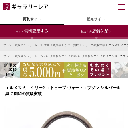
買取サイト
販売サイト
無料査定する
店舗を探す
今すぐ
お近くの
ブランド買取ギャラリーレア
>
エルメス買取
>
ケリー買取
>
ケリーの買取実績
>
エルメス ミニ
今すぐLINE査定
24時間受付（対応時間10:00～19:00）
ブランド買取ギャラリーレア
>
バッグ買取
>
エルメスのバッグ買取
>
エルメス ミニケリー2 エ
銀座本店
青山表参道店
新宿東口店
宅配買取を申し込む
小田急新宿店
LAB東京
名古屋大須店
無料の宅配キットをお届けします
心斎橋本店
東心斎橋店
梅田店
今すぐ電話査定
エルメス ミニケリー2 エトゥープ ヴォー・エプソン シルバー金
受付時間 10:00～19:00
なんば店
神戸元町(三宮)店
LAB大阪
具 G刻印の買取実績
中野ブロードウェイ