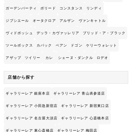
ガーデンパーティ
ボリード
コンスタンス
リンディ
ジプシエール
オータクロア
アルザン
ヴァンキャトル
ヴィドポッシュ
デッラ・カヴァッレリア
ブリッド・ア・ブラック
ツールボックス
カバック
ベアン
ドゴン
ケリーウォレット
アザップ
ツイリー
カレ
シェーヌ・ダンクル
ロデオ
店舗から探す
ギャラリーレア 銀座本店
ギャラリーレア 青山表参道店
ギャラリーレア 小田急新宿店
ギャラリーレア 新宿東口店
ギャラリーレア 名古屋大須店
ギャラリーレア 心斎橋本店
ギャラリーレア 東心斎橋店
ギャラリーレア 梅田店