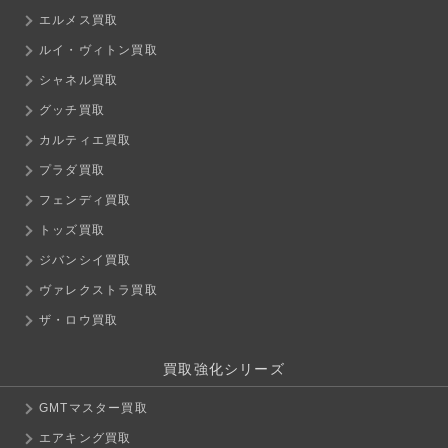
エルメス買取
ルイ・ヴィトン買取
シャネル買取
グッチ買取
カルティエ買取
プラダ買取
フェンディ買取
トッズ買取
ジバンシイ買取
ヴァレクストラ買取
ザ・ロウ買取
買取強化シリーズ
GMTマスター買取
エアキング買取