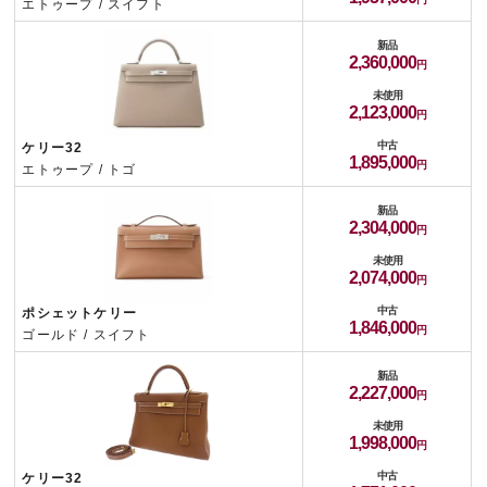
エトゥープ / スイフト
新品
2,360,000
未使用
2,123,000
中古
ケリー32
1,895,000
エトゥープ / トゴ
新品
2,304,000
未使用
2,074,000
中古
ポシェットケリー
1,846,000
ゴールド / スイフト
新品
2,227,000
未使用
1,998,000
中古
ケリー32