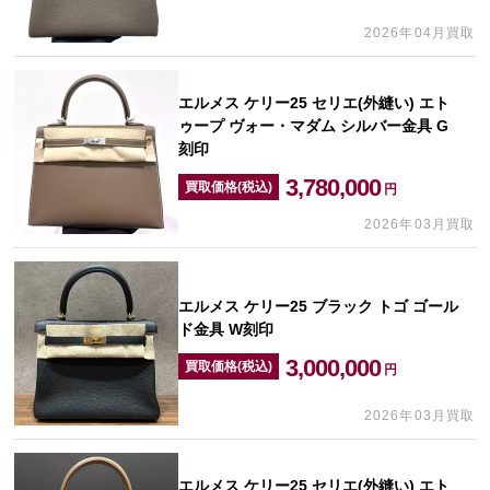
2026年04月買取
エルメス ケリー25 セリエ(外縫い) エト
ゥープ ヴォー・マダム シルバー金具 G
刻印
3,780,000
買取価格(税込)
円
2026年03月買取
エルメス ケリー25 ブラック トゴ ゴール
ド金具 W刻印
3,000,000
買取価格(税込)
円
2026年03月買取
エルメス ケリー25 セリエ(外縫い) エト