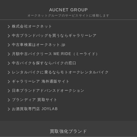
AUCNET GROUP
オークネットグループのサービスサイトに移動します
株式会社オークネット
中古ブランドバッグを買うならギャラリーレア
中古車検索はオークネット.jp
月額中古バイクリース ME:RIDE（ミーライド）
中古バイクを探すならバイクの窓口
レンタルバイクに乗るならモトオークレンタルバイク
ギャラリーレア 海外通販サイト
日本ブランドアドバンスドオークション
ブランディア 買取サイト
お酒買取専門店 JOYLAB
買取強化ブランド