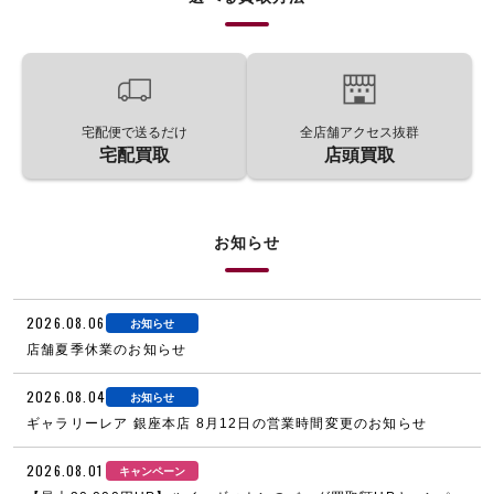
宅配便で送るだけ
全店舗アクセス抜群
宅配買取
店頭買取
お知らせ
2026.08.06
お知らせ
店舗夏季休業のお知らせ
2026.08.04
お知らせ
ギャラリーレア 銀座本店 8月12日の営業時間変更のお知らせ
2026.08.01
キャンペーン