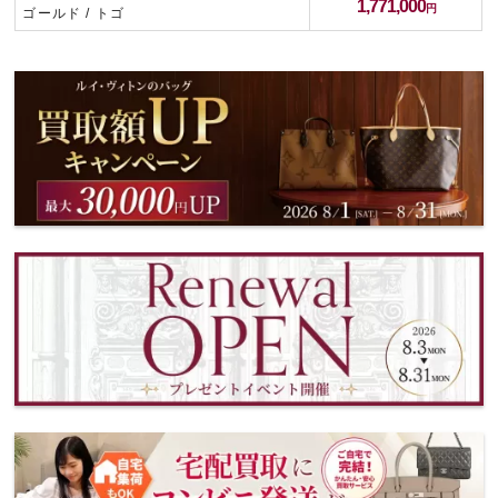
1,771,000
ゴールド / トゴ