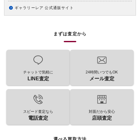
ギャラリーレア 公式通販サイト
まずは査定から
チャットで気軽に
24時間いつでもOK
LINE査定
メール査定
スピード査定なら
対面だから安心
電話査定
店頭査定
選べる買取方法