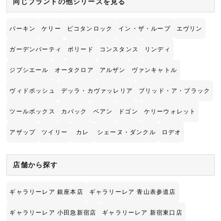
同じブランドの他シリーズを見る
バーキン
ケリー
ピコタンロック
イン・ザ・ループ
エヴリン
ガーデンパーティ
ボリード
コンスタンス
リンディ
ジプシエール
オータクロア
アルザン
ヴァンキャトル
ヴィドポッシュ
デッラ・カヴァッレリア
ブリッド・ア・ブラック
ツールボックス
カバック
ベアン
ドゴン
ケリーウォレット
アザップ
ツイリー
カレ
シェーヌ・ダンクル
ロデオ
店舗から探す
ギャラリーレア 銀座本店
ギャラリーレア 青山表参道店
ギャラリーレア 小田急新宿店
ギャラリーレア 新宿東口店