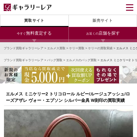
買取サイト
販売サイト
無料査定する
店舗を探す
今すぐ
お近くの
ブランド買取ギャラリーレア
>
エルメス買取
>
ケリー買取
>
ケリーの買取実績
>
エルメス ミニ
今すぐLINE査定
24時間受付（対応時間10:00～19:00）
ブランド買取ギャラリーレア
>
バッグ買取
>
エルメスのバッグ買取
>
エルメス ミニケリー2 ト
銀座本店
青山表参道店
新宿東口店
宅配買取を申し込む
小田急新宿店
LAB東京
名古屋大須店
無料の宅配キットをお届けします
心斎橋本店
東心斎橋店
梅田店
今すぐ電話査定
エルメス ミニケリー2 トリコロール ルビー/ルージュアッシュ/ロ
受付時間 10:00～19:00
なんば店
神戸元町(三宮)店
LAB大阪
ーズアザレ ヴォー・エプソン シルバー金具 W刻印の買取実績
中野ブロードウェイ