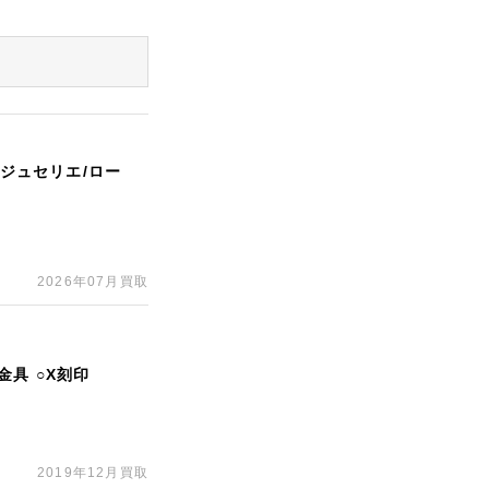
ージュセリエ/ロー
2026年07月買取
金具 ○X刻印
2019年12月買取