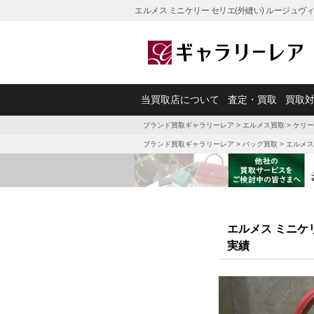
エルメス ミニケリー セリエ(外縫い) ルージュヴ
当買取店について
査定・買取
買取
ブランド買取ギャラリーレア
>
エルメス買取
>
ケリー
ブランド買取ギャラリーレア
>
バッグ買取
>
エルメス
エルメス ミニケ
実績