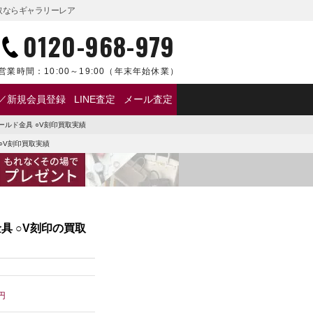
買取ならギャラリーレア
0120-968-979
営業時間：
10:00～19:00
（年末年始休業）
／新規会員登録
LINE査定
メール査定
ゴールド金具 ○V刻印買取実績
 ○V刻印買取実績
具 ○V刻印の買取
円