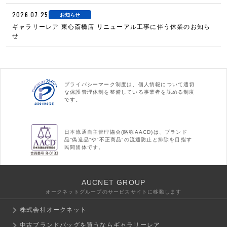
2026.07.25
お知らせ
ギャラリーレア 東心斎橋店 リニューアル工事に伴う休業のお知ら
せ
プライバシーマーク制度は、個人情報について適切
な保護管理体制を整備している事業者を認める制度
です。
日本流通自主管理協会(略称AACD)は、ブランド
品“偽造品”や“不正商品”の流通防止と排除を目指す
民間団体です。
AUCNET GROUP
オークネットグループのサービスサイトに移動します
株式会社オークネット
中古ブランドバッグを買うならギャラリーレア