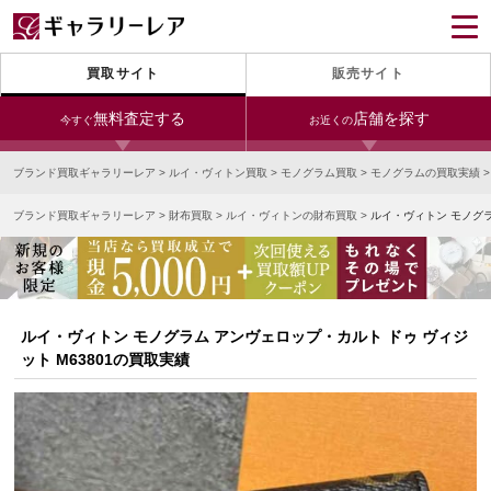
買取サイト
販売サイト
無料査定する
店舗を探す
今すぐ
お近くの
ブランド買取ギャラリーレア
>
ルイ・ヴィトン買取
>
モノグラム買取
>
モノグラムの買取実績
今すぐLINE査定
24時間受付（対応時間10:00～19:00）
ブランド買取ギャラリーレア
>
財布買取
>
ルイ・ヴィトンの財布買取
>
ルイ・ヴィトン モノグラ
銀座本店
青山表参道店
新宿東口店
宅配買取を申し込む
小田急新宿店
LAB東京
名古屋大須店
無料の宅配キットをお届けします
心斎橋本店
東心斎橋店
梅田店
今すぐ電話査定
ルイ・ヴィトン モノグラム アンヴェロップ・カルト ドゥ ヴィジ
受付時間 10:00～19:00
なんば店
神戸元町(三宮)店
LAB大阪
ット M63801の買取実績
中野ブロードウェイ