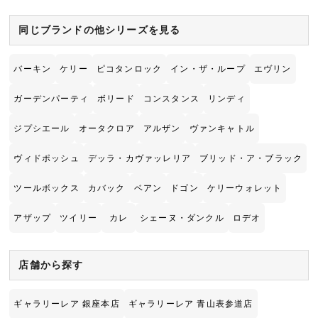
同じブランドの他シリーズを見る
バーキン
ケリー
ピコタンロック
イン・ザ・ループ
エヴリン
ガーデンパーティ
ボリード
コンスタンス
リンディ
ジプシエール
オータクロア
アルザン
ヴァンキャトル
ヴィドポッシュ
デッラ・カヴァッレリア
ブリッド・ア・ブラック
ツールボックス
カバック
ベアン
ドゴン
ケリーウォレット
アザップ
ツイリー
カレ
シェーヌ・ダンクル
ロデオ
店舗から探す
ギャラリーレア 銀座本店
ギャラリーレア 青山表参道店