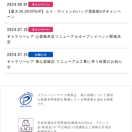
2026.08.01
キャンペーン
【最大30,000円UP】ルイ・ヴィトンのバッグ買取額UPキャンペ
ーン
2026.07.25
キャンペーン
ギャラリーレア 心斎橋本店リニューアルオープンイベント開催決
定
2026.07.25
お知らせ
ギャラリーレア 東心斎橋店 リニューアル工事に伴う休業のお知ら
せ
プライバシーマーク制度は、個人情報について適切
な保護管理体制を整備している事業者を認める制度
です。
日本流通自主管理協会(略称AACD)は、ブランド
品“偽造品”や“不正商品”の流通防止と排除を目指す
民間団体です。