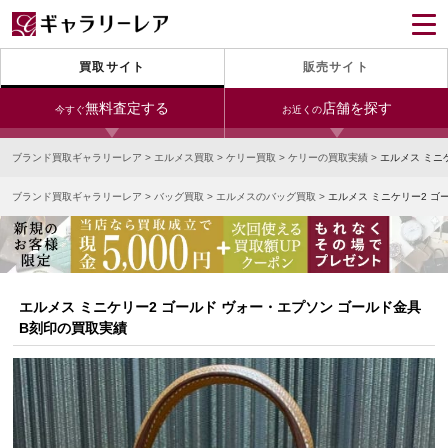
買取サイト
販売サイト
無料査定する
店舗を探す
今すぐ
お近くの
ブランド買取ギャラリーレア
>
エルメス買取
>
ケリー買取
>
ケリーの買取実績
>
エルメス ミニ
今すぐLINE査定
24時間受付（対応時間10:00～19:00）
ブランド買取ギャラリーレア
>
バッグ買取
>
エルメスのバッグ買取
>
エルメス ミニケリー2 ゴ
銀座本店
青山表参道店
新宿東口店
宅配買取を申し込む
小田急新宿店
LAB東京
名古屋大須店
無料の宅配キットをお届けします
心斎橋本店
東心斎橋店
梅田店
今すぐ電話査定
エルメス ミニケリー2 ゴールド ヴォー・エプソン ゴールド金具
受付時間 10:00～19:00
なんば店
神戸元町(三宮)店
LAB大阪
B刻印の買取実績
中野ブロードウェイ