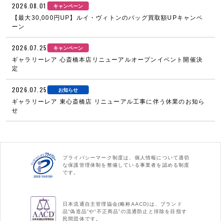
2026.08.01
キャンペーン
【最大30,000円UP】ルイ・ヴィトンのバッグ買取額UPキャンペ
ーン
2026.07.25
キャンペーン
ギャラリーレア 心斎橋本店リニューアルオープンイベント開催決
定
2026.07.25
お知らせ
ギャラリーレア 東心斎橋店 リニューアル工事に伴う休業のお知ら
せ
プライバシーマーク制度は、個人情報について適切
な保護管理体制を整備している事業者を認める制度
です。
日本流通自主管理協会(略称AACD)は、ブランド
品“偽造品”や“不正商品”の流通防止と排除を目指す
民間団体です。