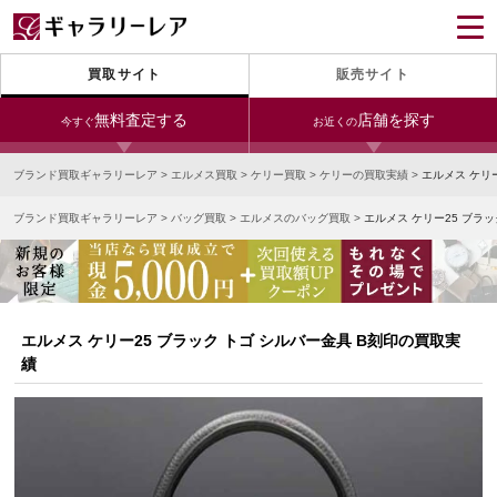
買取サイト
販売サイト
無料査定する
店舗を探す
今すぐ
お近くの
ブランド買取ギャラリーレア
>
エルメス買取
>
ケリー買取
>
ケリーの買取実績
>
エルメス ケリ
今すぐLINE査定
24時間受付（対応時間10:00～19:00）
ブランド買取ギャラリーレア
>
バッグ買取
>
エルメスのバッグ買取
>
エルメス ケリー25 ブラ
銀座本店
青山表参道店
新宿東口店
宅配買取を申し込む
小田急新宿店
LAB東京
名古屋大須店
無料の宅配キットをお届けします
心斎橋本店
東心斎橋店
梅田店
今すぐ電話査定
エルメス ケリー25 ブラック トゴ シルバー金具 B刻印の買取実
受付時間 10:00～19:00
なんば店
神戸元町(三宮)店
LAB大阪
績
中野ブロードウェイ