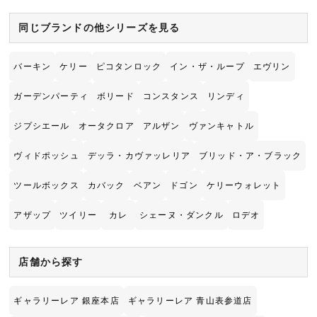
同じブランドの他シリーズを見る
バーキン
ケリー
ピコタンロック
イン・ザ・ループ
エヴリン
ガーデンパーティ
ボリード
コンスタンス
リンディ
ジプシエール
オータクロア
アルザン
ヴァンキャトル
ヴィドポッシュ
デッラ・カヴァッレリア
ブリッド・ア・ブラック
ツールボックス
カバック
ベアン
ドゴン
ケリーウォレット
アザップ
ツイリー
カレ
シェーヌ・ダンクル
ロデオ
店舗から探す
ギャラリーレア 銀座本店
ギャラリーレア 青山表参道店