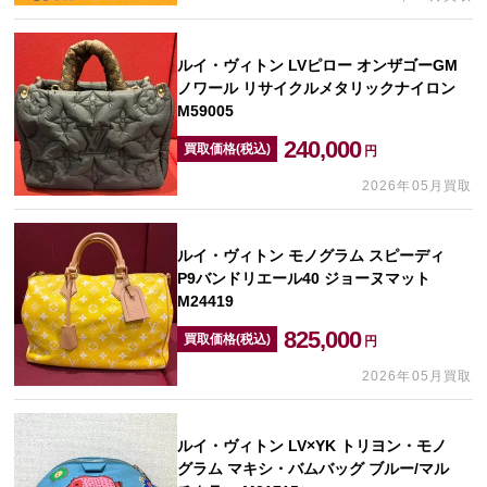
ルイ・ヴィトン LVピロー オンザゴーGM
ノワール リサイクルメタリックナイロン
M59005
240,000
買取価格(税込)
円
2026年05月買取
ルイ・ヴィトン モノグラム スピーディ
P9バンドリエール40 ジョーヌマット
M24419
825,000
買取価格(税込)
円
2026年05月買取
ルイ・ヴィトン LV×YK トリヨン・モノ
グラム マキシ・バムバッグ ブルー/マル