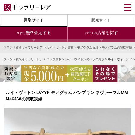
買取サイト
販売サイト
無料査定する
店舗を探す
今すぐ
お近くの
ブランド買取ギャラリーレア
>
ルイ・ヴィトン買取
>
モノグラム買取
>
モノグラムの買取実績
今すぐLINE査定
24時間受付（対応時間10:00～19:00）
ブランド買取ギャラリーレア
>
バッグ買取
>
ルイ・ヴィトンのバッグ買取
>
ルイ・ヴィトン LV
銀座本店
青山表参道店
新宿東口店
宅配買取を申し込む
小田急新宿店
LAB東京
名古屋大須店
無料の宅配キットをお届けします
心斎橋本店
東心斎橋店
梅田店
今すぐ電話査定
ルイ・ヴィトン LV×YK モノグラム パンプキン ネヴァーフルMM
受付時間 10:00～19:00
なんば店
神戸元町(三宮)店
LAB大阪
M46468の買取実績
中野ブロードウェイ