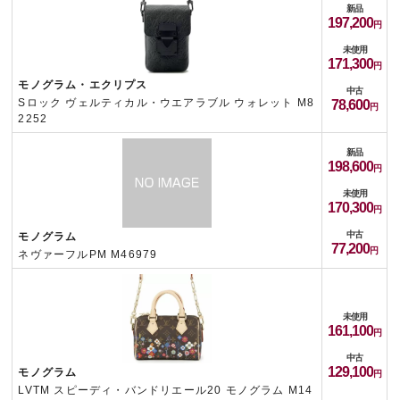
新品
197,200
未使用
171,300
モノグラム・エクリプス
中古
Sロック ヴェルティカル・ウエアラブル ウォレット M8
78,600
2252
新品
198,600
未使用
170,300
中古
モノグラム
77,200
ネヴァーフルPM M46979
未使用
161,100
中古
129,100
モノグラム
LVTM スピーディ・バンドリエール20 モノグラム M14