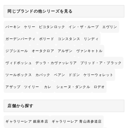
同じブランドの他シリーズを見る
バーキン
ケリー
ピコタンロック
イン・ザ・ループ
エヴリン
ガーデンパーティ
ボリード
コンスタンス
リンディ
ジプシエール
オータクロア
アルザン
ヴァンキャトル
ヴィドポッシュ
デッラ・カヴァッレリア
ブリッド・ア・ブラック
ツールボックス
カバック
ベアン
ドゴン
ケリーウォレット
アザップ
ツイリー
カレ
シェーヌ・ダンクル
ロデオ
店舗から探す
ギャラリーレア 銀座本店
ギャラリーレア 青山表参道店