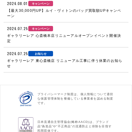
2026.08.01
キャンペーン
【最大30,000円UP】ルイ・ヴィトンのバッグ買取額UPキャンペ
ーン
2026.07.25
キャンペーン
ギャラリーレア 心斎橋本店リニューアルオープンイベント開催決
定
2026.07.25
お知らせ
ギャラリーレア 東心斎橋店 リニューアル工事に伴う休業のお知ら
せ
プライバシーマーク制度は、個人情報について適切
な保護管理体制を整備している事業者を認める制度
です。
日本流通自主管理協会(略称AACD)は、ブランド
品“偽造品”や“不正商品”の流通防止と排除を目指す
民間団体です。