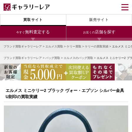
買取サイト
販売サイト
無料査定する
店舗を探す
今すぐ
お近くの
ブランド買取ギャラリーレア
>
エルメス買取
>
ケリー買取
>
ケリーの買取実績
>
エルメス ミニ
今すぐLINE査定
24時間受付（対応時間10:00～19:00）
ブランド買取ギャラリーレア
>
バッグ買取
>
エルメスのバッグ買取
>
エルメス ミニケリー2 ブ
銀座本店
青山表参道店
新宿東口店
宅配買取を申し込む
小田急新宿店
LAB東京
名古屋大須店
無料の宅配キットをお届けします
心斎橋本店
東心斎橋店
梅田店
今すぐ電話査定
エルメス ミニケリー2 ブラック ヴォー・エプソン シルバー金具
受付時間 10:00～19:00
なんば店
神戸元町(三宮)店
LAB大阪
U刻印の買取実績
中野ブロードウェイ