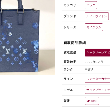
カテゴリー
バッグ
ブランド
ルイ・ヴィトン
シリーズ
モノグラム
買取商品詳細
買取店舗
ギャラリーレア 
買取時期
2022年12月
ランク
中古A
ライン
ウォーターカラ
モデル
サックプラ・メ
型番
M57843