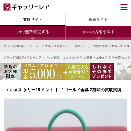
買取サイト
販売サイト
無料査定する
店舗を探す
今すぐ
お近くの
ブランド買取ギャラリーレア
>
エルメス買取
>
ケリー買取
>
ケリーの買取実績
>
エルメス ケリ
今すぐLINE査定
24時間受付（対応時間10:00～19:00）
ブランド買取ギャラリーレア
>
バッグ買取
>
エルメスのバッグ買取
>
エルメス ケリー25 ミント
銀座本店
青山表参道店
新宿東口店
宅配買取を申し込む
小田急新宿店
LAB東京
名古屋大須店
無料の宅配キットをお届けします
心斎橋本店
東心斎橋店
梅田店
今すぐ電話査定
エルメス ケリー25 ミント トゴ ゴールド金具 Z刻印の買取実績
受付時間 10:00～19:00
なんば店
神戸元町(三宮)店
LAB大阪
中野ブロードウェイ