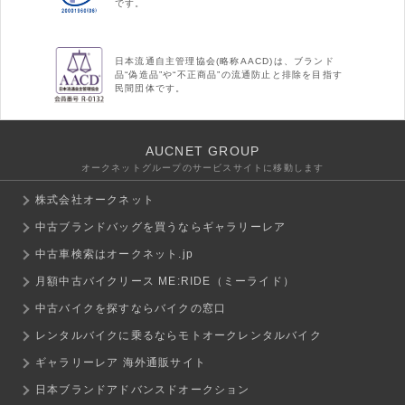
です。
日本流通自主管理協会(略称AACD)は、ブランド
品“偽造品”や“不正商品”の流通防止と排除を目指す
民間団体です。
AUCNET GROUP
オークネットグループのサービスサイトに移動します
株式会社オークネット
中古ブランドバッグを買うならギャラリーレア
中古車検索はオークネット.jp
月額中古バイクリース ME:RIDE（ミーライド）
中古バイクを探すならバイクの窓口
レンタルバイクに乗るならモトオークレンタルバイク
ギャラリーレア 海外通販サイト
日本ブランドアドバンスドオークション