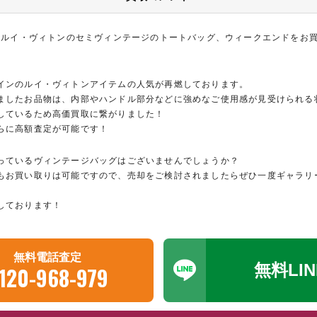
れたルイ・ヴィトンのセミヴィンテージのトートバッグ、ウィークエンドをお
インのルイ・ヴィトンアイテムの人気が再燃しております。
ましたお品物は、内部やハンドル部分などに強めなご使用感が見受けられる
しているため高価買取に繋がりました！
らに高額査定が可能です！
っているヴィンテージバッグはございませんでしょうか？
もお買い取りは可能ですので、売却をご検討されましたらぜひ一度ギャラリ
しております！
無料電話査定
無料LI
120-968-979