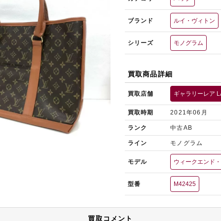
ブランド
ルイ・ヴィトン
シリーズ
モノグラム
買取商品詳細
買取店舗
ギャラリーレア L
買取時期
2021年06月
ランク
中古AB
ライン
モノグラム
モデル
ウィークエンド
型番
M42425
買取コメント