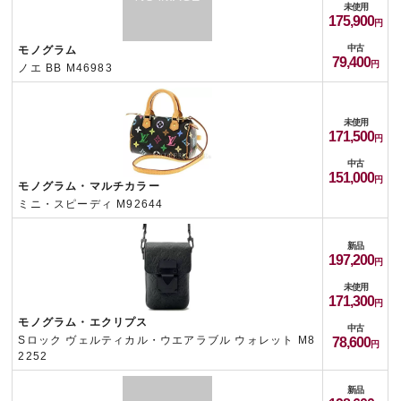
未使用
175,900
中古
モノグラム
79,400
ノエ BB M46983
未使用
171,500
中古
151,000
モノグラム・マルチカラー
ミニ・スピーディ M92644
新品
197,200
未使用
171,300
モノグラム・エクリプス
中古
Sロック ヴェルティカル・ウエアラブル ウォレット M8
78,600
2252
新品