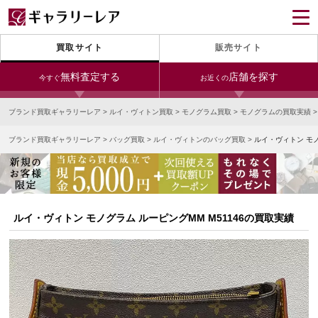
買取サイト
販売サイト
無料査定する
店舗を探す
今すぐ
お近くの
ブランド買取ギャラリーレア
>
ルイ・ヴィトン買取
>
モノグラム買取
>
モノグラムの買取実績
今すぐLINE査定
24時間受付（対応時間10:00～19:00）
ブランド買取ギャラリーレア
>
バッグ買取
>
ルイ・ヴィトンのバッグ買取
>
ルイ・ヴィトン モノ
銀座本店
青山表参道店
新宿東口店
宅配買取を申し込む
小田急新宿店
LAB東京
名古屋大須店
無料の宅配キットをお届けします
心斎橋本店
東心斎橋店
梅田店
今すぐ電話査定
ルイ・ヴィトン モノグラム ルーピングMM M51146の買取実績
受付時間 10:00～19:00
なんば店
神戸元町(三宮)店
LAB大阪
中野ブロードウェイ