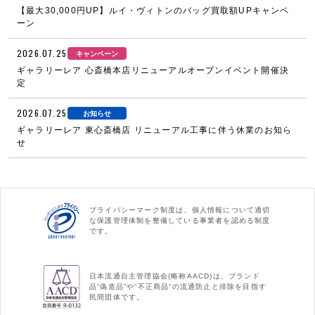
【最大30,000円UP】ルイ・ヴィトンのバッグ買取額UPキャンペ
ーン
2026.07.25
キャンペーン
ギャラリーレア 心斎橋本店リニューアルオープンイベント開催決
定
2026.07.25
お知らせ
ギャラリーレア 東心斎橋店 リニューアル工事に伴う休業のお知ら
せ
プライバシーマーク制度は、個人情報について適切
な保護管理体制を整備している事業者を認める制度
です。
日本流通自主管理協会(略称AACD)は、ブランド
品“偽造品”や“不正商品”の流通防止と排除を目指す
民間団体です。