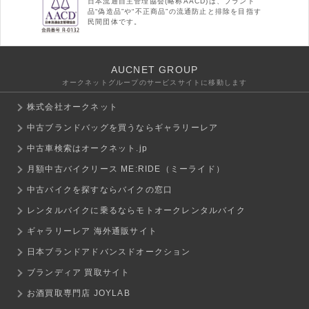
日本流通自主管理協会(略称AACD)は、ブランド
品“偽造品”や“不正商品”の流通防止と排除を目指す
民間団体です。
AUCNET GROUP
オークネットグループのサービスサイトに移動します
株式会社オークネット
中古ブランドバッグを買うならギャラリーレア
中古車検索はオークネット.jp
月額中古バイクリース ME:RIDE（ミーライド）
中古バイクを探すならバイクの窓口
レンタルバイクに乗るならモトオークレンタルバイク
ギャラリーレア 海外通販サイト
日本ブランドアドバンスドオークション
ブランディア 買取サイト
お酒買取専門店 JOYLAB