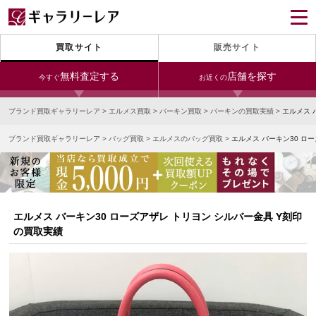
買取サイト
販売サイト
無料査定する
店舗を探す
今すぐ
お近くの
ブランド買取ギャラリーレア
>
エルメス買取
>
バーキン買取
>
バーキンの買取実績
>
エルメス 
今すぐLINE査定
24時間受付（対応時間10:00～19:00）
ブランド買取ギャラリーレア
>
バッグ買取
>
エルメスのバッグ買取
>
エルメス バーキン30 ロ
銀座本店
青山表参道店
新宿東口店
宅配買取を申し込む
小田急新宿店
LAB東京
名古屋大須店
無料の宅配キットをお届けします
心斎橋本店
東心斎橋店
梅田店
今すぐ電話査定
エルメス バーキン30 ローズアザレ トリヨン シルバー金具 Y刻印
受付時間 10:00～19:00
なんば店
神戸元町(三宮)店
LAB大阪
の買取実績
中野ブロードウェイ