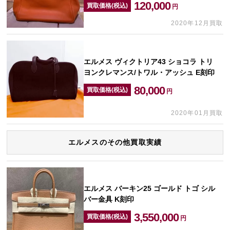
120,000
買取価格(税込)
円
2020年12月買取
エルメス ヴィクトリア43 ショコラ トリ
ヨンクレマンス/トワル・アッシュ E刻印
80,000
買取価格(税込)
円
2020年01月買取
エルメスのその他買取実績
エルメス バーキン25 ゴールド トゴ シル
バー金具 K刻印
3,550,000
買取価格(税込)
円