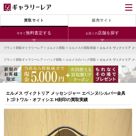
買取サイト
販売サイト
無料査定する
店舗を探す
今すぐ
お近くの
ブランド買取ギャラリーレア
>
エルメス買取
>
エルメスの買取実績
>
エルメス ヴィクトリア メ
今すぐLINE査定
24時間受付（対応時間10:00～19:00）
ブランド買取ギャラリーレア
>
バッグ買取
>
エルメスのバッグ買取
>
エルメス ヴィクトリア メ
銀座本店
青山表参道店
新宿東口店
宅配買取を申し込む
小田急新宿店
LAB東京
名古屋大須店
無料の宅配キットをお届けします
心斎橋本店
東心斎橋店
梅田店
今すぐ電話査定
エルメス ヴィクトリア メッセンジャー エベンヌ/シルバー金具
受付時間 10:00～19:00
なんば店
神戸元町(三宮)店
LAB大阪
トゴ/トワル・オフィシエ H刻印の買取実績
中野ブロードウェイ