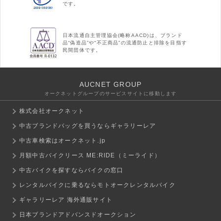
です。
日本流通自主管理協会(略称AACD)は、ブランド
品“偽造品”や“不正商品”の流通防止と排除を目指す
民間団体です。
AUCNET GROUP
オークネットグループのサービスサイトに移動します
株式会社オークネット
中古ブランドバッグを買うならギャラリーレア
中古車検索はオークネット.jp
月額中古バイクリース ME:RIDE（ミーライド）
中古バイクを探すならバイクの窓口
レンタルバイクに乗るならモトオークレンタルバイク
ギャラリーレア 海外通販サイト
日本ブランドアドバンスドオークション