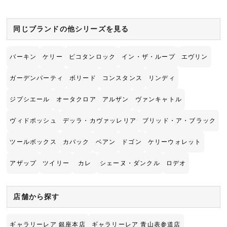
同じブランドの他シリーズを見る
バーキン
ケリー
ピコタンロック
イン・ザ・ループ
エヴリン
ガーデンパーティ
ボリード
コンスタンス
リンディ
ジプシエール
オータクロア
アルザン
ヴァンキャトル
ヴィドポッシュ
デッラ・カヴァッレリア
ブリッド・ア・ブラック
ツールボックス
カバック
ベアン
ドゴン
ケリーウォレット
アザップ
ツイリー
カレ
シェーヌ・ダンクル
ロデオ
店舗から探す
ギャラリーレア 銀座本店
ギャラリーレア 青山表参道店