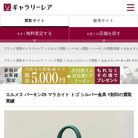
買取サイト
販売サイト
無料査定する
店舗を探す
今すぐ
お近くの
ブランド買取ギャラリーレア
>
エルメス買取
>
バーキン買取
>
バーキンの買取実績
>
エルメス 
今すぐLINE査定
24時間受付（対応時間10:00～19:00）
ブランド買取ギャラリーレア
>
バッグ買取
>
エルメスのバッグ買取
>
エルメス バーキン25 マ
銀座本店
青山表参道店
新宿東口店
宅配買取を申し込む
小田急新宿店
LAB東京
名古屋大須店
無料の宅配キットをお届けします
心斎橋本店
東心斎橋店
梅田店
今すぐ電話査定
エルメス バーキン25 マラカイト トゴ シルバー金具 Y刻印の買取
受付時間 10:00～19:00
なんば店
神戸元町(三宮)店
LAB大阪
実績
中野ブロードウェイ