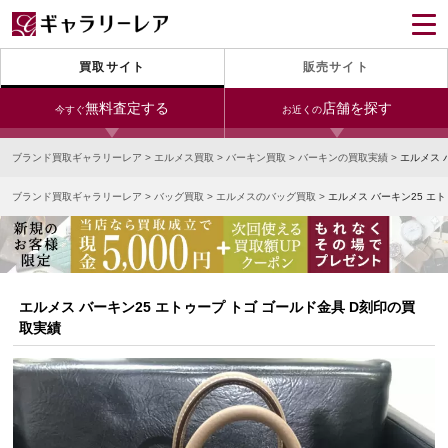
買取サイト
販売サイト
無料査定する
店舗を探す
今すぐ
お近くの
ブランド買取ギャラリーレア
>
エルメス買取
>
バーキン買取
>
バーキンの買取実績
>
エルメス 
今すぐLINE査定
24時間受付（対応時間10:00～19:00）
ブランド買取ギャラリーレア
>
バッグ買取
>
エルメスのバッグ買取
>
エルメス バーキン25 エ
銀座本店
青山表参道店
新宿東口店
宅配買取を申し込む
小田急新宿店
LAB東京
名古屋大須店
無料の宅配キットをお届けします
心斎橋本店
東心斎橋店
梅田店
今すぐ電話査定
エルメス バーキン25 エトゥープ トゴ ゴールド金具 D刻印の買
受付時間 10:00～19:00
なんば店
神戸元町(三宮)店
LAB大阪
取実績
中野ブロードウェイ