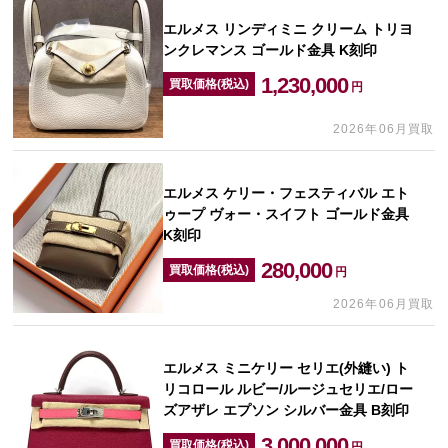
エルメス リンディミニ クリーム トリヨ
ンクレマンス ゴールド金具 K刻印
1,230,000
買取価格(税込)
円
2026年06月買取
エルメス ケリー・フェスティバル エト
ゥープ ヴォー・スイフト ゴールド金具
K刻印
280,000
買取価格(税込)
円
2026年06月買取
エルメス ミニケリー セリエ(外縫い) ト
リコロール ルビー/ルージュセリエ/ロー
ズアザレ エプソン シルバー金具 B刻印
3,000,000
買取価格(税込)
円