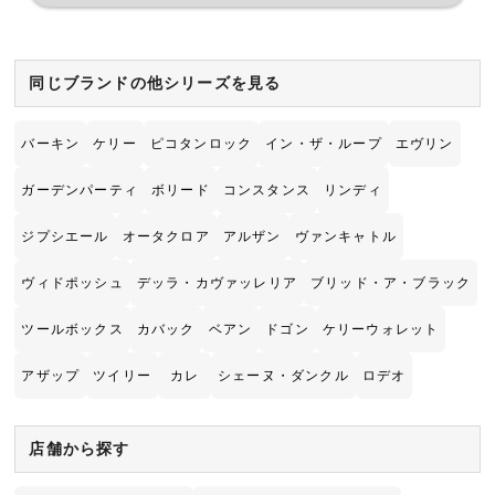
同じブランドの他シリーズを見る
バーキン
ケリー
ピコタンロック
イン・ザ・ループ
エヴリン
ガーデンパーティ
ボリード
コンスタンス
リンディ
ジプシエール
オータクロア
アルザン
ヴァンキャトル
ヴィドポッシュ
デッラ・カヴァッレリア
ブリッド・ア・ブラック
ツールボックス
カバック
ベアン
ドゴン
ケリーウォレット
アザップ
ツイリー
カレ
シェーヌ・ダンクル
ロデオ
店舗から探す