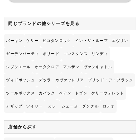
同じブランドの他シリーズを見る
バーキン
ケリー
ピコタンロック
イン・ザ・ループ
エヴリン
ガーデンパーティ
ボリード
コンスタンス
リンディ
ジプシエール
オータクロア
アルザン
ヴァンキャトル
ヴィドポッシュ
デッラ・カヴァッレリア
ブリッド・ア・ブラック
ツールボックス
カバック
ベアン
ドゴン
ケリーウォレット
アザップ
ツイリー
カレ
シェーヌ・ダンクル
ロデオ
店舗から探す