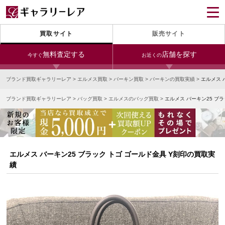
買取サイト
販売サイト
無料査定する
店舗を探す
今すぐ
お近くの
ブランド買取ギャラリーレア
>
エルメス買取
>
バーキン買取
>
バーキンの買取実績
>
エルメス 
今すぐLINE査定
24時間受付（対応時間10:00～19:00）
ブランド買取ギャラリーレア
>
バッグ買取
>
エルメスのバッグ買取
>
エルメス バーキン25 ブ
銀座本店
青山表参道店
新宿東口店
宅配買取を申し込む
小田急新宿店
LAB東京
名古屋大須店
無料の宅配キットをお届けします
心斎橋本店
東心斎橋店
梅田店
今すぐ電話査定
エルメス バーキン25 ブラック トゴ ゴールド金具 Y刻印の買取実
受付時間 10:00～19:00
なんば店
神戸元町(三宮)店
LAB大阪
績
中野ブロードウェイ