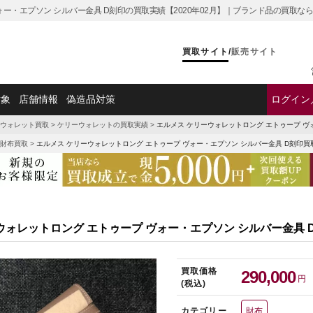
ォー・エプソン シルバー金具 D刻印の買取実績【2020年02月】｜ブランド品の買取な
買取サイト
/
販売サイト
対象
店舗情報
偽造品対策
ログイン
ウォレット買取
>
ケリーウォレットの買取実績
>
エルメス ケリーウォレットロング エトゥープ ヴ
財布買取
>
エルメス ケリーウォレットロング エトゥープ ヴォー・エプソン シルバー金具 D刻印買
ウォレットロング エトゥープ ヴォー・エプソン シルバー金具 
買取価格
290,000
円
(税込)
カテゴリー
財布