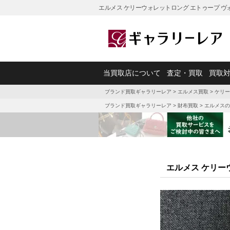
エルメス ケリーウォレットロング エトゥープ ヴ
当買取店について
査定・買取
買取
ブランド買取ギャラリーレア
>
エルメス買取
>
ケリー
ブランド買取ギャラリーレア
>
財布買取
>
エルメスの
エルメス ケリー