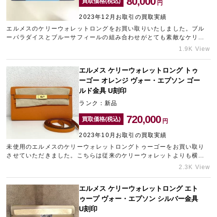
80,000
買取価格(税込)
円
2023年12月お取引の買取実績
エルメスのケリーウォレットロングをお買い取りいたしました。ブル
宅配買取を申し込む
ーパラダイスとブルーサフィールの組み合わせがとても素敵なケリー
無料の宅配キットをお届けします
ウォレットです。ご愛用されていたお品物でしたが、精一杯の金額を
1.9K View
提示させていただきました。ギャラリーレアは新品・未使用品に限ら
ず、ご愛用品やヴィンテージ品まで幅広く積極的に買取しております
エルメス ケリーウォレットロング トゥ
ので、ぜひ一度お気軽にご相談ください。ご売却の際は是非梅田エリ
ーゴー オレンジ ヴォー・エプソン ゴー
アのブランド買取店「ギャラリーレア梅田店」をご利用くださいま
せ。
ルド金具 U刻印
ランク：新品
720,000
買取価格(税込)
円
2023年10月お取引の買取実績
未使用のエルメスのケリーウォレットロングトゥーゴーをお買い取り
させていただきました。こちらは従来のケリーウォレットよりも横幅
とマチが少し大きいため使い勝手もよく、人気の高いお品物です。素
2.3K View
材とカラーも需要の高い組み合わせでしたので、精一杯の金額をご提
示させていただきました。大須エリアのブランド買取ならギャラリー
エルメス ケリーウォレットロング エト
レア名古屋大須店にお任せくださいませ。ご自宅にいながらおおよそ
ゥープ ヴォー・エプソン シルバー金具
の査定額が分かる「LINE査定」も無料で承っておりますので、ぜひお
気軽にご利用ください。
U刻印