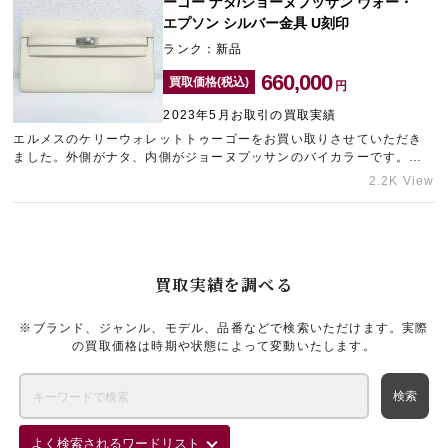
ーゴー ナタ/ジョーヌプッサン ヴォー・
リーレア銀座本店」にご相談くださいませ。
エプソン シルバー金具 U刻印
ランク：新品
660,000
買取価格(税込)
円
2023年5月お取引の買取実績
エルメスのケリーウォレットトゥーゴーをお買い取りさせていただき
ました。外側がナタ、内側がジョーヌプッサンのバイカラーです。お
探しの方が多いお品物を未使用の状態でお持ち込みいただけたため、
2.2K View
高価買取となりました。神戸エリアのブランド買取ならギャラリーレ
ア神戸元町店をご利用ください。
買取実績を調べる
※ブランド、ジャンル、モデル、品番などで検索いただけます。実際
の買取価格は時期や状態によって変動いたします。
よく検索されるワードリスト