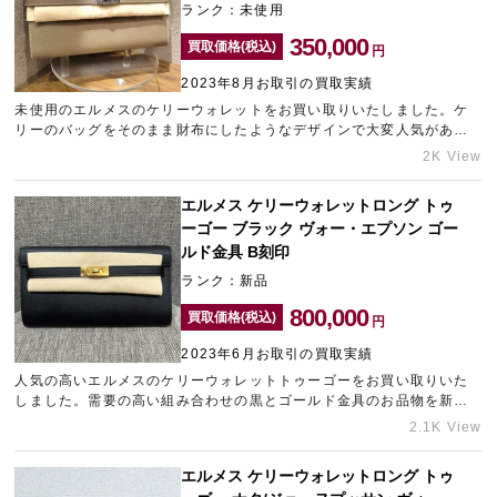
ランク：未使用
350,000
買取価格(税込)
円
2023年8月お取引の買取実績
未使用のエルメスのケリーウォレットをお買い取りいたしました。ケ
リーのバッグをそのまま財布にしたようなデザインで大変人気があ
り、希少性の高いお品物です。金具部分に僅かなくすみが見受けられ
2K View
ましたが、綺麗な状態でお持ち込みいただけたため、精一杯の金額を
ご提示させていただきました。気に入って購入したけれど使用する機
エルメス ケリーウォレットロング トゥ
会がなく、売却をご検討されているブランド品がございましたら、こ
ーゴー ブラック ヴォー・エプソン ゴー
の機会に一度ギャラリーレアの無料査定をご利用くださいませ。ギャ
ラリーレア小田急新宿店は新宿エリアのブランド買取店ナンバーワン
ルド金具 B刻印
を目指しております。
ランク：新品
800,000
買取価格(税込)
円
2023年6月お取引の買取実績
人気の高いエルメスのケリーウォレットトゥーゴーをお買い取りいた
しました。需要の高い組み合わせの黒とゴールド金具のお品物を新品
状態でお持ち込みいただけたため、高価買取させていただきました。
2.1K View
売却の際に複数点まとめてお持ちいただくことで、それぞれの査定金
額をUPできる可能性もございます。売却をご検討されているエルメス
エルメス ケリーウォレットロング トゥ
のお財布がございましたら、ぜひ銀座にあるブランド買取店「ギャラ