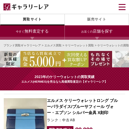
買取サイト
販売サイト
無料査定する
店舗を探す
今すぐ
お近くの
ブランド買取ギャラリーレア
>
エルメス買取
>
ケリーウォレット買取
>
ケリーウォレットの買取
今すぐLINE査定
24時間受付（対応時間10:00～19:00）
銀座本店
青山表参道店
新宿東口店
宅配買取を申し込む
小田急新宿店
LAB東京
名古屋大須店
無料の宅配キットをお届けします
2023年のケリーウォレットの買取実績
心斎橋本店
東心斎橋店
梅田店
エルメス(HERMES)を売るなら高価買取査定の【ギャラリーレア】
今すぐ電話査定
受付時間 10:00～19:00
なんば店
神戸元町(三宮)店
LAB大阪
エルメス ケリーウォレットロング ブル
ーパラダイス/ブルーサフィール ヴォ
ー・エプソン シルバー金具 X刻印
中野ブロードウェイ
ランク：中古AB