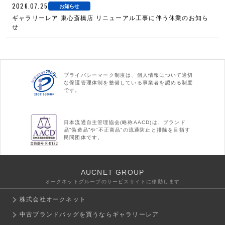
2026.07.25
お知らせ
ギャラリーレア 東心斎橋店 リニューアル工事に伴う休業のお知ら
せ
プライバシーマーク制度は、個人情報について適切
な保護管理体制を整備している事業者を認める制度
です。
日本流通自主管理協会(略称AACD)は、ブランド
品“偽造品”や“不正商品”の流通防止と排除を目指す
民間団体です。
AUCNET GROUP
オークネットグループのサービスサイトに移動します
株式会社オークネット
中古ブランドバッグを買うならギャラリーレア