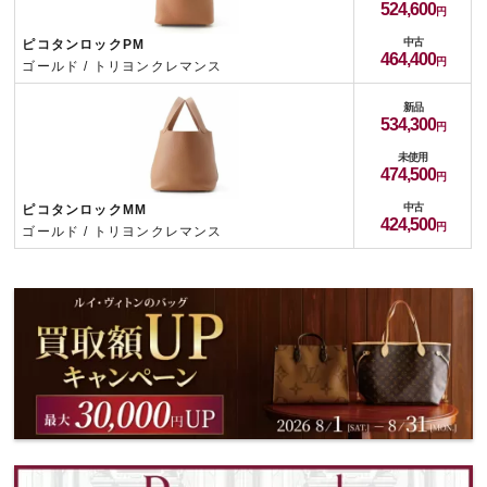
524,600
中古
ピコタンロックPM
464,400
ゴールド / トリヨンクレマンス
新品
534,300
未使用
474,500
中古
ピコタンロックMM
424,500
ゴールド / トリヨンクレマンス