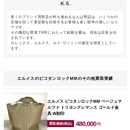
K.S.
多くのブランド買取店が軒を連ねるなんば周辺は、いくつかの
店舗を回って査定額を比較するお客様も多い競争の激しいエリ
アです。
その熾烈な環境で8年にわたって経験を重ね、現在は店長を任
されています。
ロレックス、エルメス、ルイ･ヴィトンの査定を得意としてい
ます。
エルメスのピコタンロックMMのその他買取実績
エルメス ピコタンロックMM ベージュマ
ルファ トリヨンクレマンス ゴールド金
具 W刻印
480,000
買取価格(税込)
円