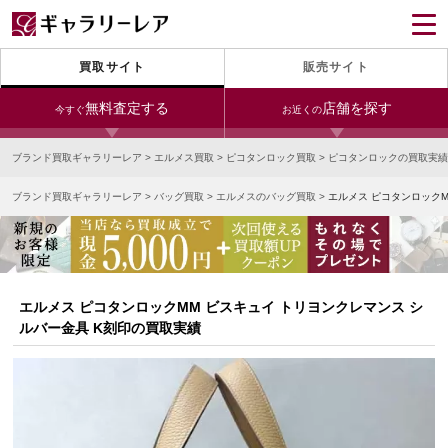
買取サイト
販売サイト
無料査定する
店舗を探す
今すぐ
お近くの
ブランド買取ギャラリーレア
>
エルメス買取
>
ピコタンロック買取
>
ピコタンロックの買取実績
今すぐLINE査定
24時間受付（対応時間10:00～19:00）
ブランド買取ギャラリーレア
>
バッグ買取
>
エルメスのバッグ買取
>
エルメス ピコタンロックM
銀座本店
青山表参道店
新宿東口店
宅配買取を申し込む
小田急新宿店
LAB東京
名古屋大須店
無料の宅配キットをお届けします
心斎橋本店
東心斎橋店
梅田店
今すぐ電話査定
エルメス ピコタンロックMM ビスキュイ トリヨンクレマンス シ
受付時間 10:00～19:00
なんば店
神戸元町(三宮)店
LAB大阪
ルバー金具 K刻印の買取実績
中野ブロードウェイ