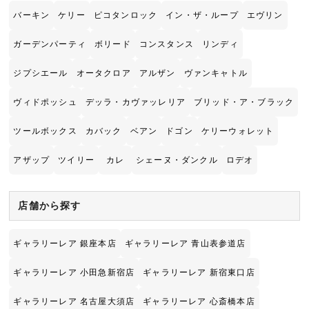
バーキン
ケリー
ピコタンロック
イン・ザ・ループ
エヴリン
ガーデンパーティ
ボリード
コンスタンス
リンディ
ジプシエール
オータクロア
アルザン
ヴァンキャトル
ヴィドポッシュ
デッラ・カヴァッレリア
ブリッド・ア・ブラック
ツールボックス
カバック
ベアン
ドゴン
ケリーウォレット
アザップ
ツイリー
カレ
シェーヌ・ダンクル
ロデオ
店舗から探す
ギャラリーレア 銀座本店
ギャラリーレア 青山表参道店
ギャラリーレア 小田急新宿店
ギャラリーレア 新宿東口店
ギャラリーレア 名古屋大須店
ギャラリーレア 心斎橋本店