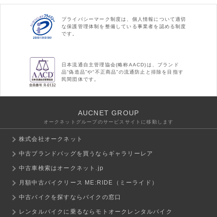
プライバシーマーク制度は、個人情報について適切
な保護管理体制を整備している事業者を認める制度
です。
日本流通自主管理協会(略称AACD)は、ブランド
品“偽造品”や“不正商品”の流通防止と排除を目指す
民間団体です。
AUCNET GROUP
オークネットグループのサービスサイトに移動します
株式会社オークネット
中古ブランドバッグを買うならギャラリーレア
中古車検索はオークネット.jp
月額中古バイクリース ME:RIDE（ミーライド）
中古バイクを探すならバイクの窓口
レンタルバイクに乗るならモトオークレンタルバイク