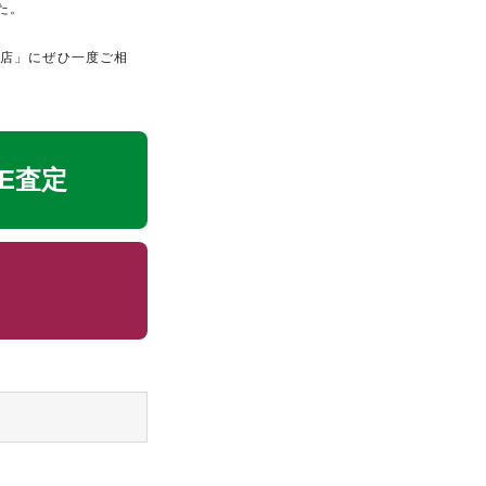
た。
ば店」にぜひ一度ご相
NE査定