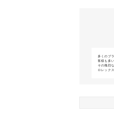
多くのブ
客様も多
その熾烈
ロレック