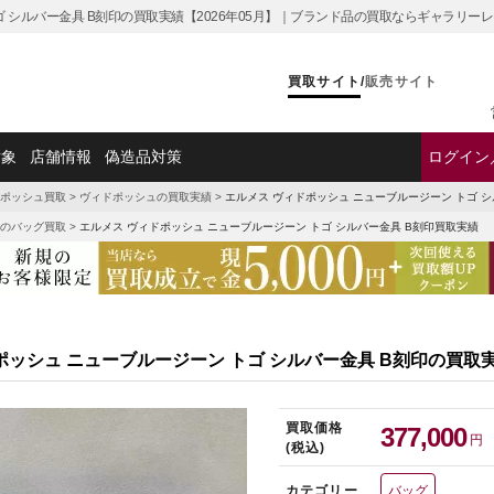
ゴ シルバー金具 B刻印の買取実績【2026年05月】｜ブランド品の買取ならギャラリー
買取サイト
/
販売サイト
対象
店舗情報
偽造品対策
ログイン
ポッシュ買取
>
ヴィドポッシュの買取実績
>
エルメス ヴィドポッシュ ニューブルージーン トゴ 
のバッグ買取
>
エルメス ヴィドポッシュ ニューブルージーン トゴ シルバー金具 B刻印買取実績
ポッシュ ニューブルージーン トゴ シルバー金具 B刻印の買取
買取価格
377,000
円
(税込)
カテゴリー
バッグ