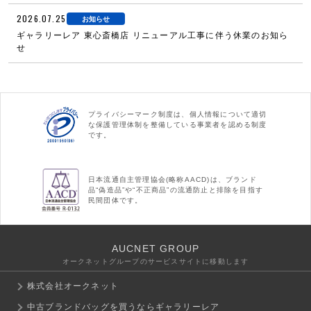
2026.07.25
お知らせ
ギャラリーレア 東心斎橋店 リニューアル工事に伴う休業のお知ら
せ
プライバシーマーク制度は、個人情報について適切
な保護管理体制を整備している事業者を認める制度
です。
日本流通自主管理協会(略称AACD)は、ブランド
品“偽造品”や“不正商品”の流通防止と排除を目指す
民間団体です。
AUCNET GROUP
オークネットグループのサービスサイトに移動します
株式会社オークネット
中古ブランドバッグを買うならギャラリーレア