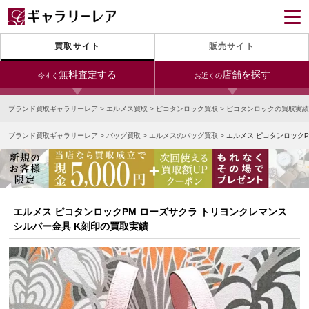
買取サイト
販売サイト
無料査定する
店舗を探す
今すぐ
お近くの
ブランド買取ギャラリーレア
>
エルメス買取
>
ピコタンロック買取
>
ピコタンロックの買取実績
今すぐLINE査定
24時間受付（対応時間10:00～19:00）
ブランド買取ギャラリーレア
>
バッグ買取
>
エルメスのバッグ買取
>
エルメス ピコタンロックP
銀座本店
青山表参道店
新宿東口店
宅配買取を申し込む
小田急新宿店
LAB東京
名古屋大須店
無料の宅配キットをお届けします
心斎橋本店
東心斎橋店
梅田店
今すぐ電話査定
エルメス ピコタンロックPM ローズサクラ トリヨンクレマンス
受付時間 10:00～19:00
なんば店
神戸元町(三宮)店
LAB大阪
シルバー金具 K刻印の買取実績
中野ブロードウェイ