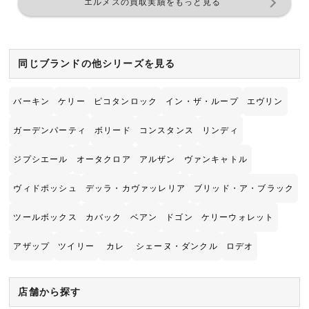
エルメスの買取実績をもっと見る
同じブランドの他シリーズを見る
バーキン
ケリー
ピコタンロック
イン・ザ・ループ
エヴリン
ガーデンパーティ
ボリード
コンスタンス
リンディ
ジプシエール
オータクロア
アルザン
ヴァンキャトル
ヴィドポッシュ
デッラ・カヴァッレリア
ブリッド・ア・ブラック
ツールボックス
カバック
ベアン
ドゴン
ケリーウォレット
アザップ
ツイリー
カレ
シェーヌ・ダンクル
ロデオ
店舗から探す