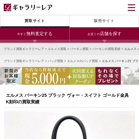
買取サイト
販売サイト
無料査定する
店舗を探す
今すぐ
お近くの
ブランド買取ギャラリーレア
>
エルメス買取
>
バーキン買取
>
バーキンの買取実績
>
エルメス 
今すぐLINE査定
24時間受付（対応時間10:00～19:00）
ブランド買取ギャラリーレア
>
バッグ買取
>
エルメスのバッグ買取
>
エルメス バーキン25 ブ
銀座本店
青山表参道店
新宿東口店
宅配買取を申し込む
小田急新宿店
LAB東京
名古屋大須店
無料の宅配キットをお届けします
心斎橋本店
東心斎橋店
梅田店
今すぐ電話査定
エルメス バーキン25 ブラック ヴォー・スイフト ゴールド金具
受付時間 10:00～19:00
なんば店
神戸元町(三宮)店
LAB大阪
K刻印の買取実績
中野ブロードウェイ