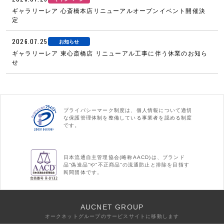
ギャラリーレア 心斎橋本店リニューアルオープンイベント開催決
定
2026.07.25
お知らせ
ギャラリーレア 東心斎橋店 リニューアル工事に伴う休業のお知ら
せ
プライバシーマーク制度は、個人情報について適切
な保護管理体制を整備している事業者を認める制度
です。
日本流通自主管理協会(略称AACD)は、ブランド
品“偽造品”や“不正商品”の流通防止と排除を目指す
民間団体です。
AUCNET GROUP
オークネットグループのサービスサイトに移動します