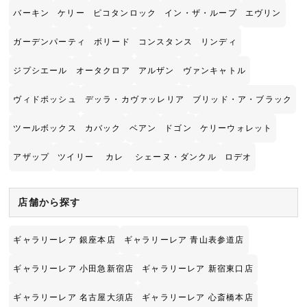
バーキン
ケリー
ピコタンロック
イン・ザ・ループ
エヴリン
ガーデンパーティ
ボリード
コンスタンス
リンディ
ジプシエール
オータクロア
アルザン
ヴァンキャトル
ヴィドポッシュ
デッラ・カヴァッレリア
ブリッド・ア・ブラック
ツールボックス
カバック
ベアン
ドゴン
ケリーウォレット
アザップ
ツイリー
カレ
シェーヌ・ダンクル
ロデオ
店舗から探す
ギャラリーレア 銀座本店
ギャラリーレア 青山表参道店
ギャラリーレア 小田急新宿店
ギャラリーレア 新宿東口店
ギャラリーレア 名古屋大須店
ギャラリーレア 心斎橋本店