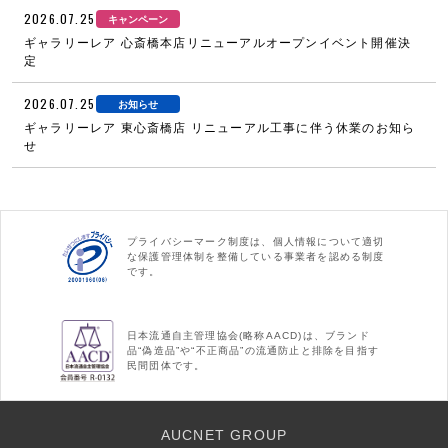
2026.07.25
キャンペーン
ギャラリーレア 心斎橋本店リニューアルオープンイベント開催決
定
2026.07.25
お知らせ
ギャラリーレア 東心斎橋店 リニューアル工事に伴う休業のお知ら
せ
プライバシーマーク制度は、個人情報について適切
な保護管理体制を整備している事業者を認める制度
です。
日本流通自主管理協会(略称AACD)は、ブランド
品“偽造品”や“不正商品”の流通防止と排除を目指す
民間団体です。
AUCNET GROUP