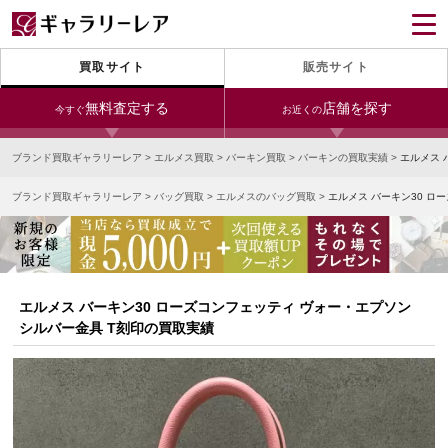
買取サイト
販売サイト
無料査定する
店舗を探す
今すぐ
お近くの
ブランド買取ギャラリーレア
>
エルメス買取
>
バーキン買取
>
バーキンの買取実績
>
エルメス 
今すぐLINE査定
24時間受付（対応時間10:00～19:00）
ブランド買取ギャラリーレア
>
バッグ買取
>
エルメスのバッグ買取
>
エルメス バーキン30 ロ
銀座本店
青山表参道店
新宿東口店
宅配買取を申し込む
小田急新宿店
LAB東京
名古屋大須店
無料の宅配キットをお届けします
心斎橋本店
東心斎橋店
梅田店
今すぐ電話査定
エルメス バーキン30 ローズコンフェッティ ヴォー・エプソン
受付時間 10:00～19:00
なんば店
神戸元町(三宮)店
LAB大阪
シルバー金具 T刻印の買取実績
中野ブロードウェイ