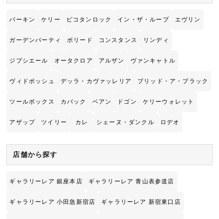
バーキン
ケリー
ピコタンロック
イン・ザ・ループ
エヴリン
ガーデンパーティ
ボリード
コンスタンス
リンディ
ジプシエール
オータクロア
アルザン
ヴァンキャトル
ヴィドポッシュ
デッラ・カヴァッレリア
ブリッド・ア・ブラック
ツールボックス
カバック
ベアン
ドゴン
ケリーウォレット
アザップ
ツイリー
カレ
シェーヌ・ダンクル
ロデオ
店舗から探す
ギャラリーレア 銀座本店
ギャラリーレア 青山表参道店
ギャラリーレア 小田急新宿店
ギャラリーレア 新宿東口店