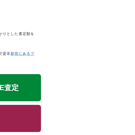
かりとした査定額を
で是非
新宿にあるブ
NE査定