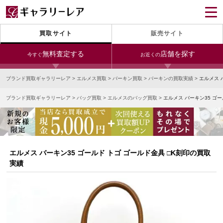
買取サイト
販売サイト
無料査定する
店舗を探す
今すぐ
お近くの
ブランド買取ギャラリーレア
>
エルメス買取
>
バーキン買取
>
バーキンの買取実績
>
エルメス 
今すぐLINE査定
24時間受付（対応時間10:00～19:00）
ブランド買取ギャラリーレア
>
バッグ買取
>
エルメスのバッグ買取
>
エルメス バーキン35 ゴー
銀座本店
青山表参道店
新宿東口店
宅配買取を申し込む
小田急新宿店
LAB東京
名古屋大須店
無料の宅配キットをお届けします
心斎橋本店
東心斎橋店
梅田店
今すぐ電話査定
エルメス バーキン35 ゴールド トゴ ゴールド金具 □K刻印の買取
受付時間 10:00～19:00
なんば店
神戸元町(三宮)店
LAB大阪
実績
中野ブロードウェイ