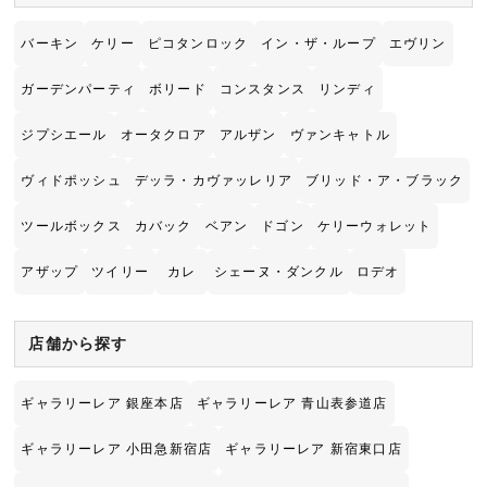
バーキン
ケリー
ピコタンロック
イン・ザ・ループ
エヴリン
ガーデンパーティ
ボリード
コンスタンス
リンディ
ジプシエール
オータクロア
アルザン
ヴァンキャトル
ヴィドポッシュ
デッラ・カヴァッレリア
ブリッド・ア・ブラック
ツールボックス
カバック
ベアン
ドゴン
ケリーウォレット
アザップ
ツイリー
カレ
シェーヌ・ダンクル
ロデオ
店舗から探す
ギャラリーレア 銀座本店
ギャラリーレア 青山表参道店
ギャラリーレア 小田急新宿店
ギャラリーレア 新宿東口店