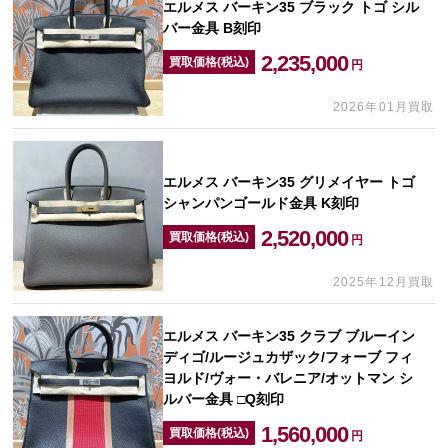
エルメス バーキン35 ブラック トゴ シル
バー金具 B刻印
2,235,000
買取価格(税込)
円
2026年01月買取
エルメス バーキン35 グリメイヤー トゴ
シャンパンゴールド金具 K刻印
2,520,000
買取価格(税込)
円
2025年12月買取
エルメス バーキン35 クラブ ブルーイン
ディゴ/ルージュカザック/フォーブ フィ
ヨルド/ヴォー・バレニア/オットマン シ
ルバー金具 □Q刻印
1,560,000
買取価格(税込)
円