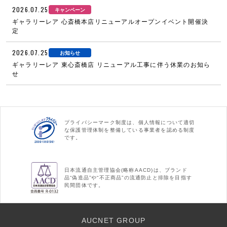
2026.07.25
キャンペーン
ギャラリーレア 心斎橋本店リニューアルオープンイベント開催決
定
2026.07.25
お知らせ
ギャラリーレア 東心斎橋店 リニューアル工事に伴う休業のお知ら
せ
プライバシーマーク制度は、個人情報について適切
な保護管理体制を整備している事業者を認める制度
です。
日本流通自主管理協会(略称AACD)は、ブランド
品“偽造品”や“不正商品”の流通防止と排除を目指す
民間団体です。
AUCNET GROUP