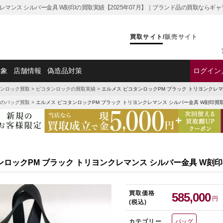
クレマンス シルバー金具 W刻印の買取実績【2025年07月】｜ブランド品の買取ならギ
買取サイト
/
販売サイト
対象
店舗情報
偽造品対策
ログイン
ンロック買取
>
ピコタンロックの買取実績
>
エルメス ピコタンロックPM ブラック トリヨンクレ
のバッグ買取
>
エルメス ピコタンロックPM ブラック トリヨンクレマンス シルバー金具 W刻印買
ンロックPM ブラック トリヨンクレマンス シルバー金具 W刻
買取価格
585,000
円
(税込)
カテゴリー
バッグ