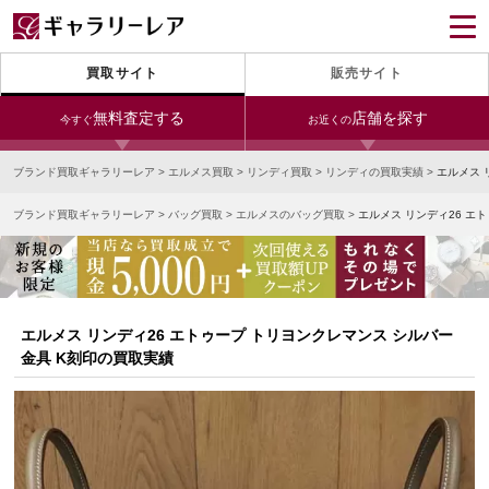
買取サイト
販売サイト
無料査定する
店舗を探す
今すぐ
お近くの
ブランド買取ギャラリーレア
>
エルメス買取
>
リンディ買取
>
リンディの買取実績
>
エルメス 
今すぐLINE査定
24時間受付（対応時間10:00～19:00）
ブランド買取ギャラリーレア
>
バッグ買取
>
エルメスのバッグ買取
>
エルメス リンディ26 エ
銀座本店
青山表参道店
新宿東口店
宅配買取を申し込む
小田急新宿店
LAB東京
名古屋大須店
無料の宅配キットをお届けします
心斎橋本店
東心斎橋店
梅田店
今すぐ電話査定
エルメス リンディ26 エトゥープ トリヨンクレマンス シルバー
受付時間 10:00～19:00
なんば店
神戸元町(三宮)店
LAB大阪
金具 K刻印の買取実績
中野ブロードウェイ