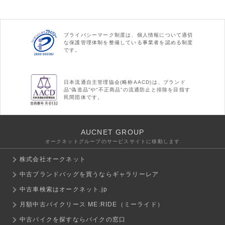
プライバシーマーク制度は、個人情報について適切
な保護管理体制を整備している事業者を認める制度
です。
日本流通自主管理協会(略称AACD)は、ブランド
品“偽造品”や“不正商品”の流通防止と排除を目指す
民間団体です。
AUCNET GROUP
オークネットグループのサービスサイトに移動します
株式会社オークネット
中古ブランドバッグを買うならギャラリーレア
中古車検索はオークネット.jp
月額中古バイクリース ME:RIDE（ミーライド）
中古バイクを探すならバイクの窓口