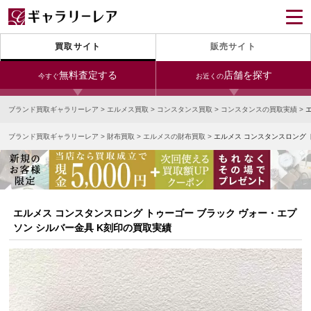
買取サイト
販売サイト
無料査定する
店舗を探す
今すぐ
お近くの
ブランド買取ギャラリーレア
>
エルメス買取
>
コンスタンス買取
>
コンスタンスの買取実績
>
今すぐLINE査定
24時間受付（対応時間10:00～19:00）
ブランド買取ギャラリーレア
>
財布買取
>
エルメスの財布買取
>
エルメス コンスタンスロング 
銀座本店
青山表参道店
新宿東口店
宅配買取を申し込む
小田急新宿店
LAB東京
名古屋大須店
無料の宅配キットをお届けします
心斎橋本店
東心斎橋店
梅田店
今すぐ電話査定
エルメス コンスタンスロング トゥーゴー ブラック ヴォー・エプ
受付時間 10:00～19:00
なんば店
神戸元町(三宮)店
LAB大阪
ソン シルバー金具 K刻印の買取実績
中野ブロードウェイ