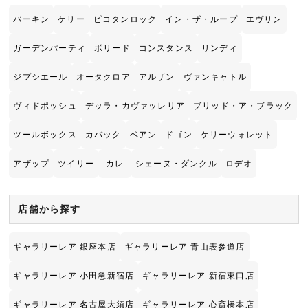
バーキン
ケリー
ピコタンロック
イン・ザ・ループ
エヴリン
ガーデンパーティ
ボリード
コンスタンス
リンディ
ジプシエール
オータクロア
アルザン
ヴァンキャトル
ヴィドポッシュ
デッラ・カヴァッレリア
ブリッド・ア・ブラック
ツールボックス
カバック
ベアン
ドゴン
ケリーウォレット
アザップ
ツイリー
カレ
シェーヌ・ダンクル
ロデオ
店舗から探す
ギャラリーレア 銀座本店
ギャラリーレア 青山表参道店
ギャラリーレア 小田急新宿店
ギャラリーレア 新宿東口店
ギャラリーレア 名古屋大須店
ギャラリーレア 心斎橋本店