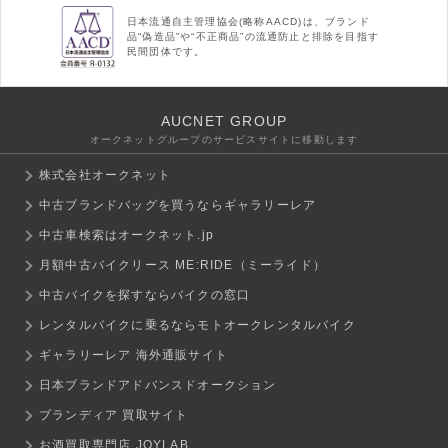
日本流通自主管理協会(略称AACD)は、ブランド
品“偽造品”や“不正商品”の流通防止と排除を目指す
民間団体です。
AUCNET GROUP
オークネットグループのサービスサイトに移動します
株式会社オークネット
中古ブランドバッグを買うならギャラリーレア
中古車検索はオークネット.jp
月額中古バイクリース ME:RIDE（ミーライド）
中古バイクを探すならバイクの窓口
レンタルバイクに乗るならモトオークレンタルバイク
ギャラリーレア 海外通販サイト
日本ブランドアドバンスドオークション
ブランディア 買取サイト
お酒買取専門店 JOYLAB