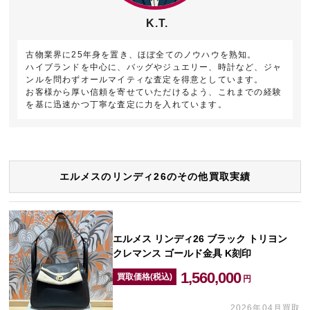
K.T.
古物業界に25年身を置き、ほぼ全てのノウハウを熟知。
ハイブランドを中心に、バッグやジュエリー、時計など、ジャ
ンルを問わずオールマイティな査定を得意としています。
お客様から厚い信頼を寄せていただけるよう、これまでの経験
を基に迅速かつ丁寧な査定に力を入れています。
エルメスのリンディ26のその他買取実績
エルメス リンディ26 ブラック トリヨン
クレマンス ゴールド金具 K刻印
1,560,000
買取価格(税込)
円
2026年04月買取