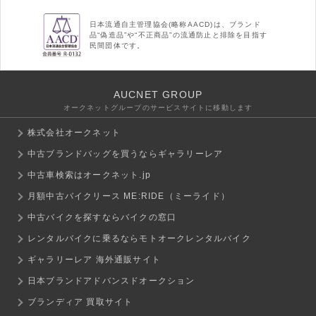
日本流通自主管理協会(略称AACD)は、ブランド
品“偽造品”や“不正商品”の流通防止と排除を目指す
民間団体です。
AUCNET GROUP
オークネットグループのサービスサイトに移動します
株式会社オークネット
中古ブランドバッグを買うならギャラリーレア
中古車検索はオークネット.jp
月額中古バイクリース ME:RIDE（ミーライド）
中古バイクを探すならバイクの窓口
レンタルバイクに乗るならモトオークレンタルバイク
ギャラリーレア 海外通販サイト
日本ブランドアドバンスドオークション
ブランディア 買取サイト