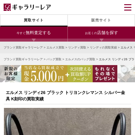
買取サイト
販売サイト
無料査定する
店舗を探す
今すぐ
お近くの
ブランド買取ギャラリーレア
>
エルメス買取
>
リンディ買取
>
リンディの買取実績
>
エルメス 
今すぐLINE査定
24時間受付（対応時間10:00～19:00）
ブランド買取ギャラリーレア
>
バッグ買取
>
エルメスのバッグ買取
>
エルメス リンディ26 ブ
銀座本店
青山表参道店
新宿東口店
宅配買取を申し込む
小田急新宿店
LAB東京
名古屋大須店
無料の宅配キットをお届けします
心斎橋本店
東心斎橋店
梅田店
今すぐ電話査定
エルメス リンディ26 ブラック トリヨンクレマンス シルバー金
受付時間 10:00～19:00
なんば店
神戸元町(三宮)店
LAB大阪
具 K刻印の買取実績
中野ブロードウェイ