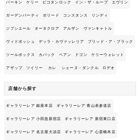
バーキン
ケリー
ピコタンロック
イン・ザ・ループ
エヴリン
ガーデンパーティ
ボリード
コンスタンス
リンディ
ジプシエール
オータクロア
アルザン
ヴァンキャトル
ヴィドポッシュ
デッラ・カヴァッレリア
ブリッド・ア・ブラック
ツールボックス
カバック
ベアン
ドゴン
ケリーウォレット
アザップ
ツイリー
カレ
シェーヌ・ダンクル
ロデオ
店舗から探す
ギャラリーレア 銀座本店
ギャラリーレア 青山表参道店
ギャラリーレア 小田急新宿店
ギャラリーレア 新宿東口店
ギャラリーレア 名古屋大須店
ギャラリーレア 心斎橋本店