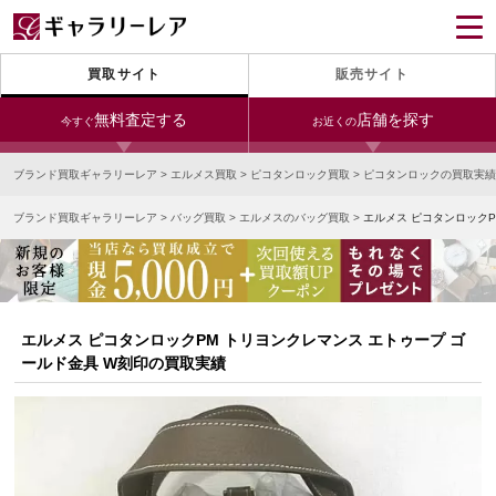
買取サイト
販売サイト
無料査定する
店舗を探す
今すぐ
お近くの
ブランド買取ギャラリーレア
>
エルメス買取
>
ピコタンロック買取
>
ピコタンロックの買取実績
今すぐLINE査定
24時間受付（対応時間10:00～19:00）
ブランド買取ギャラリーレア
>
バッグ買取
>
エルメスのバッグ買取
>
エルメス ピコタンロックP
銀座本店
青山表参道店
新宿東口店
宅配買取を申し込む
小田急新宿店
LAB東京
名古屋大須店
無料の宅配キットをお届けします
心斎橋本店
東心斎橋店
梅田店
今すぐ電話査定
エルメス ピコタンロックPM トリヨンクレマンス エトゥープ ゴ
受付時間 10:00～19:00
なんば店
神戸元町(三宮)店
LAB大阪
ールド金具 W刻印の買取実績
中野ブロードウェイ