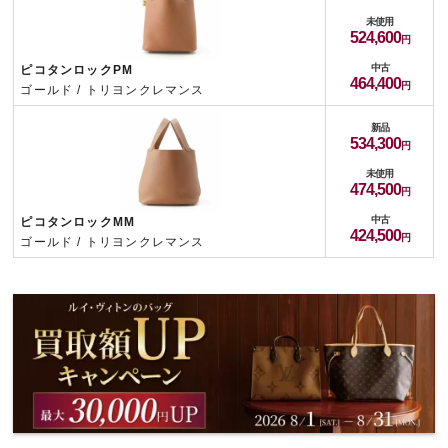
未使用
524,600
中古
ピコタンロックPM
464,400
ゴールド / トリヨンクレマンス
新品
534,300
未使用
474,500
中古
ピコタンロックMM
424,500
ゴールド / トリヨンクレマンス