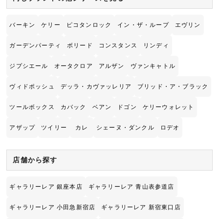
バーキン
ケリー
ピコタンロック
イン・ザ・ループ
エヴリン
ガーデンパーティ
ボリード
コンスタンス
リンディ
ジプシエール
オータクロア
アルザン
ヴァンキャトル
ヴィドポッシュ
デッラ・カヴァッレリア
ブリッド・ア・ブラック
ツールボックス
カバック
ベアン
ドゴン
ケリーウォレット
アザップ
ツイリー
カレ
シェーヌ・ダンクル
ロデオ
店舗から探す
ギャラリーレア 銀座本店
ギャラリーレア 青山表参道店
ギャラリーレア 小田急新宿店
ギャラリーレア 新宿東口店