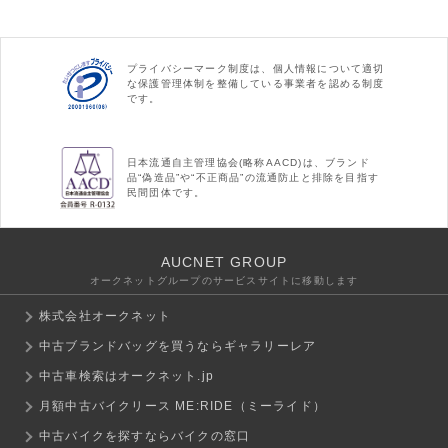
プライバシーマーク制度は、個人情報について適切
な保護管理体制を整備している事業者を認める制度
です。
日本流通自主管理協会(略称AACD)は、ブランド
品“偽造品”や“不正商品”の流通防止と排除を目指す
民間団体です。
AUCNET GROUP
オークネットグループのサービスサイトに移動します
株式会社オークネット
中古ブランドバッグを買うならギャラリーレア
中古車検索はオークネット.jp
月額中古バイクリース ME:RIDE（ミーライド）
中古バイクを探すならバイクの窓口