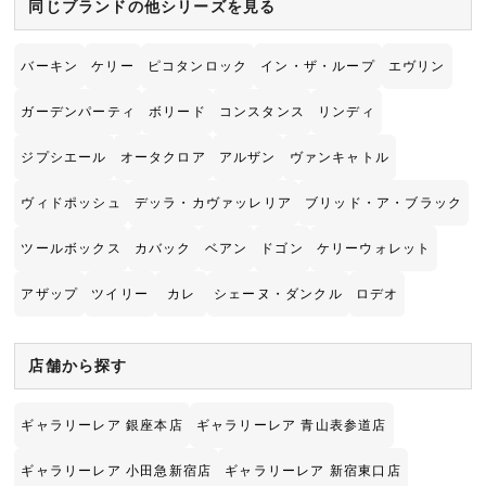
同じブランドの他シリーズを見る
バーキン
ケリー
ピコタンロック
イン・ザ・ループ
エヴリン
ガーデンパーティ
ボリード
コンスタンス
リンディ
ジプシエール
オータクロア
アルザン
ヴァンキャトル
ヴィドポッシュ
デッラ・カヴァッレリア
ブリッド・ア・ブラック
ツールボックス
カバック
ベアン
ドゴン
ケリーウォレット
アザップ
ツイリー
カレ
シェーヌ・ダンクル
ロデオ
店舗から探す
ギャラリーレア 銀座本店
ギャラリーレア 青山表参道店
ギャラリーレア 小田急新宿店
ギャラリーレア 新宿東口店