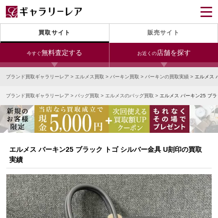
買取サイト
販売サイト
無料査定する
店舗を探す
今すぐ
お近くの
ブランド買取ギャラリーレア
>
エルメス買取
>
バーキン買取
>
バーキンの買取実績
>
エルメス 
今すぐLINE査定
24時間受付（対応時間10:00～19:00）
ブランド買取ギャラリーレア
>
バッグ買取
>
エルメスのバッグ買取
>
エルメス バーキン25 ブ
銀座本店
青山表参道店
新宿東口店
宅配買取を申し込む
小田急新宿店
LAB東京
名古屋大須店
無料の宅配キットをお届けします
心斎橋本店
東心斎橋店
梅田店
今すぐ電話査定
エルメス バーキン25 ブラック トゴ シルバー金具 U刻印の買取
受付時間 10:00～19:00
なんば店
神戸元町(三宮)店
LAB大阪
実績
中野ブロードウェイ