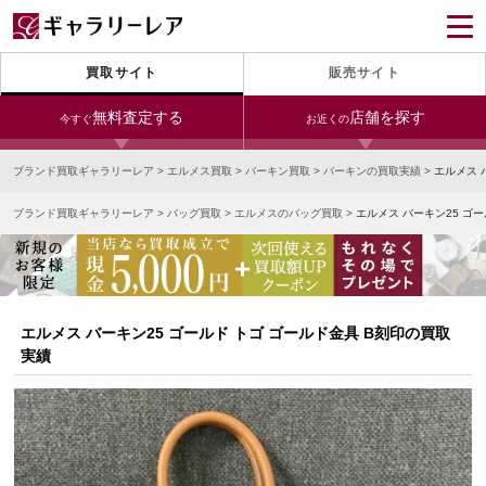
買取サイト
販売サイト
無料査定する
店舗を探す
今すぐ
お近くの
ブランド買取ギャラリーレア
>
エルメス買取
>
バーキン買取
>
バーキンの買取実績
>
エルメス 
今すぐLINE査定
24時間受付（対応時間10:00～19:00）
ブランド買取ギャラリーレア
>
バッグ買取
>
エルメスのバッグ買取
>
エルメス バーキン25 ゴ
銀座本店
青山表参道店
新宿東口店
宅配買取を申し込む
小田急新宿店
LAB東京
名古屋大須店
無料の宅配キットをお届けします
心斎橋本店
東心斎橋店
梅田店
今すぐ電話査定
エルメス バーキン25 ゴールド トゴ ゴールド金具 B刻印の買取
受付時間 10:00～19:00
なんば店
神戸元町(三宮)店
LAB大阪
実績
中野ブロードウェイ