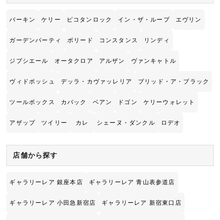
バーキン
ケリー
ピコタンロック
イン・ザ・ループ
エヴリン
ガーデンパーティ
ボリード
コンスタンス
リンディ
ジプシエール
オータクロア
アルザン
ヴァンキャトル
ヴィドポッシュ
デッラ・カヴァッレリア
ブリッド・ア・ブラック
ツールボックス
カバック
ベアン
ドゴン
ケリーウォレット
アザップ
ツイリー
カレ
シェーヌ・ダンクル
ロデオ
店舗から探す
ギャラリーレア 銀座本店
ギャラリーレア 青山表参道店
ギャラリーレア 小田急新宿店
ギャラリーレア 新宿東口店