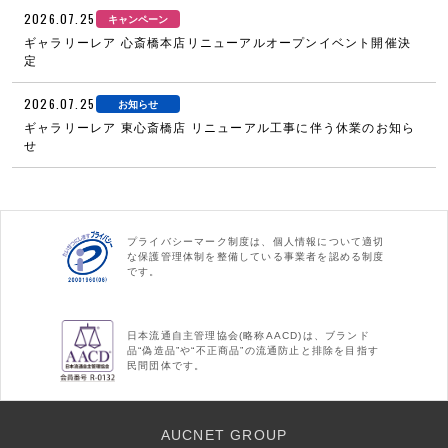
2026.07.25
キャンペーン
ギャラリーレア 心斎橋本店リニューアルオープンイベント開催決
定
2026.07.25
お知らせ
ギャラリーレア 東心斎橋店 リニューアル工事に伴う休業のお知ら
せ
プライバシーマーク制度は、個人情報について適切
な保護管理体制を整備している事業者を認める制度
です。
日本流通自主管理協会(略称AACD)は、ブランド
品“偽造品”や“不正商品”の流通防止と排除を目指す
民間団体です。
AUCNET GROUP