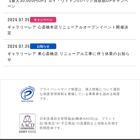
【最大30,000円UP】ルイ・ヴィトンのバッグ買取額UPキャンペ
ーン
2026.07.25
キャンペーン
ギャラリーレア 心斎橋本店リニューアルオープンイベント開催決
定
2026.07.25
お知らせ
ギャラリーレア 東心斎橋店 リニューアル工事に伴う休業のお知ら
せ
プライバシーマーク制度は、個人情報について適切
な保護管理体制を整備している事業者を認める制度
です。
日本流通自主管理協会(略称AACD)は、ブランド
品“偽造品”や“不正商品”の流通防止と排除を目指す
民間団体です。