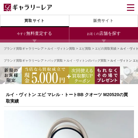
買取サイト
販売サイト
無料査定する
店舗を探す
今すぐ
お近くの
ブランド買取ギャラリーレア
>
ルイ・ヴィトン買取
>
エピ買取
>
エピの買取実績
>
ルイ・ヴィト
今すぐLINE査定
24時間受付（対応時間10:00～19:00）
ブランド買取ギャラリーレア
>
バッグ買取
>
ルイ・ヴィトンのバッグ買取
>
ルイ・ヴィトン エピ
銀座本店
青山表参道店
新宿東口店
宅配買取を申し込む
小田急新宿店
LAB東京
名古屋大須店
無料の宅配キットをお届けします
心斎橋本店
東心斎橋店
梅田店
今すぐ電話査定
ルイ・ヴィトン エピ マレル・トートBB クオーツ M20520の買
受付時間 10:00～19:00
なんば店
神戸元町(三宮)店
LAB大阪
取実績
中野ブロードウェイ