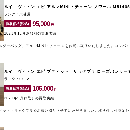
ルイ・ヴィトン エピ アルマMINI・チェーン ノワール M51405
ランク：未使用
95,000
買取価格(税込)
円
2021年11月お取引の買取実績
ルダーバッグ、アルマMINI・チェーンをお買い取りいたしました。コンパ
っかりと荷物を収納することができます。お色もブラックなので、コーディ
アイテムです。未使用品で状態が良く、需要も多いものですので、精一杯の
になっていなくとも保管しているだけで経年劣化が進みますので、お使いに
る方は、お早めの売却をご検討いただけますと幸いです。ルイ・ヴィトンの
ルイ・ヴィトン エピ プティット・サックプラ ローズバレリーヌ 
田店へ！LINEでお写真を送るだけの簡単な見積りもできますので、どうぞ
ランク：中古A
105,000
買取価格(税込)
円
2021年9月お取引の買取実績
ィット・サックプラをお買い取りさせていただきました。取り外し可能なシ
サイズも可愛らしい今流行りのミニバッグです。こちらはお探しの方も多い
取に繋がりました。ルイ・ヴィトンのアイテムは相場が下がりにくく安定し
いです。ご自宅に「購入してから使っていない」「愛用中だけど買い替えを