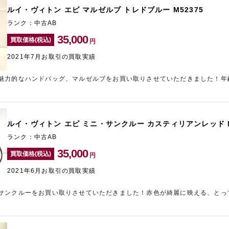
お品物であってもしっかりとした金額でお買い取りすることが可能です。売
ルイ・ヴィトン エピ マルゼルブ トレドブルー M52375
一度ギャラリーレアにご相談くださいませ。お待ちしております。
ランク：中古AB
35,000
買取価格(税込)
円
2021年7月お取引の買取実績
魅力的なハンドバッグ、マルゼルブをお買い取りさせていただきました！年
すので、高価買取に繋がりました。こちらのお品物はポケット内部にご使用
とんど見られない綺麗な状態でお送りいただけましたので、しっかりとした
ルイ・ヴィトンアイテムの相場が高騰中です！傷や汚れのついているお品物
買い取りが可能です。お送りいただきましたお品物は、ひとつひとつしっか
ルイ・ヴィトン エピ ミニ・サンクルー カスティリアンレッド M
みの際はぜひギャラリーレアにご相談くださいませ。
ランク：中古AB
35,000
買取価格(税込)
円
2021年6月お取引の買取実績
サンクルーをお買い取りさせていただきました！赤色が綺麗に映える、とっ
要の高いアイテムです。今回お送りいただきましたお品物はポケッのト内側
くまだまだ使用できるコンディションだと判断し、できる限りの金額をご提
のバッグは、現在相場が高騰中です。新品や未使用品だけでなく傷や汚れが