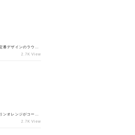
ていただく自信があり
。
定番デザインのラウン
取に繋がりました。現
2.7K View
ヴィトンの財布やキー
およその金額をお伝えす
も、できる限りの金額
リンオレンジがコーデ
ら、多くの女性より高
2.7K View
すい持ち手や角の部分
や未使用品だけでなく