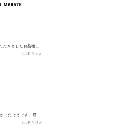
M69575
りください！
ただきましたお品物
品として目一杯の価格
2.6K View
って状態は日々変化い
とをお勧めしておりま
物もお任せください！
一度ご相談くださいま
なかったそうです。経年
たのでできる限りの金
2.6K View