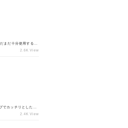
ギャラリーレアまでご
まだまだ十分使用するこ
。「購入したけれど使
2.6K View
しょうか？ギャラリー
出てしまうこともござ
。ギャラリーレアでは
ださい。皆様からのご
プでカッチリとしたフ
性と機能性が共に高い
2.4K View
90年代のアイテムが
などが見受けられまし
ませんか？大切な思い