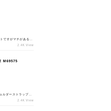
クトですがマチがあるシ
ネートしやすく普段使
2.4K View
金額をご案内させてい
なられていないルイ・
アイテムの売却の際は
M69575
お気軽にお問い合わせく
ョルダーストラップが
アイテムであり、状態
2.4K View
ておりますので、高い
検討している」などの