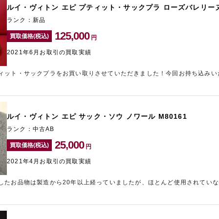
ルイ・ヴィトン エピ プティット・サックプラ ローズバレリーヌ 
とした金額でお買い取りさせていただきます！ぜひギャラリーレアまでお送
ランク：新品
125,000
買取価格(税込)
円
2021年6月お取引の買取実績
ィット・サックプラをお買い取りさせていただきました！今回お持ち込みい
いない状態ではありましたが若干の保管傷が見受けられましたため、未使用
きました。使用していないお品物であっても、経年劣化や保管方法などによ
ないな、と判断されましたお品物は、お早めに査定にお持ち込みいただくこ
状態であってもお買い取りは可能です！傷や汚れのついてしまっているお品
ルイ・ヴィトン エピ サック・ソウ ノワール M80161
ルイ・ヴィトンの製品を高価買取しております。売却をご検討の際は、ぜひ
ランク：中古AB
25,000
買取価格(税込)
円
2021年4月お取引の買取実績
したお品物は製造から20年以上経っていましたが、ほとんど使用されてい
が劣化してしまっておりましたが、まだまだ使用できるコンディションでし
だきました。