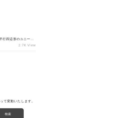
平行四辺形のユニーク
上級者アイテムです！
2.7K View
よって変動いたします。