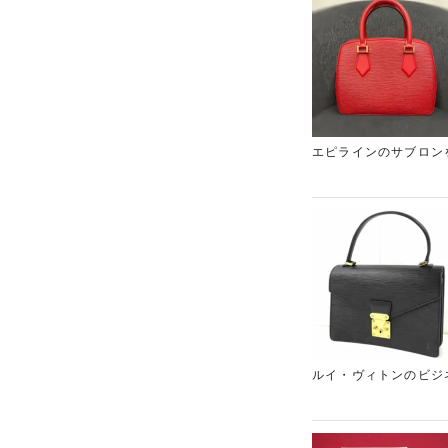
品物もしっかりとした
相談くださいませ。査
エピラインのサブロン
とが可能なとても綺麗
用していない」「気に
レアで精一杯の金額を
いますので、売却をご
ルイ・ヴィトンをはじ
連絡をお待ちしており
ルイ・ヴィトンのビジ
ォルムにゴールドの金
バッグです。使い勝手
リバイバルブームで再
たが、できる限りの金