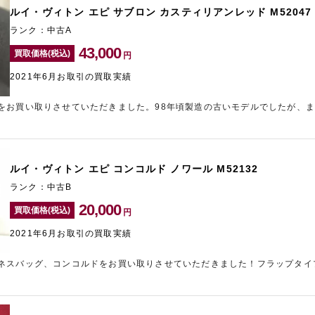
金額でお買い取りいたしますので、売却をお悩みのお品物をお持ちでしたら
ルイ・ヴィトン エピ サブロン カスティリアンレッド M52047
定は無料で行っておりますので、お気軽にお問い合わせください！
ランク：中古A
43,000
買取価格(税込)
円
2021年6月お取引の買取実績
をお買い取りさせていただきました。98年頃製造の古いモデルでしたが、
なコンディションでしたので目一杯の査定額をご案内させていただきました
入っていたけれど新しい物に買い替えたい」などのお品物はございませんで
ご提示させていただきます。レザー製品は長期間保管されると素材の劣化が
検討中の方はお早めに宅配買取をお申込みされることをおすすめいたします
ルイ・ヴィトン エピ コンコルド ノワール M52132
めとするブランド品を高価買取しておりますので、お気軽にお問い合わせく
ます！
ランク：中古B
20,000
買取価格(税込)
円
2021年6月お取引の買取実績
ネスバッグ、コンコルドをお買い取りさせていただきました！フラップタイ
具に、少し長めのハンドルはワンショルダーとしても使用できる、デザイン
の良さから1990年代に多くの女性を魅了しました。近年、ルイ・ヴィトンの
注目されています。こちらのお品物は内部の素材に経年劣化によるべたつき
額をご提示させていただきました。ご自宅に保管したままのお品物はござい