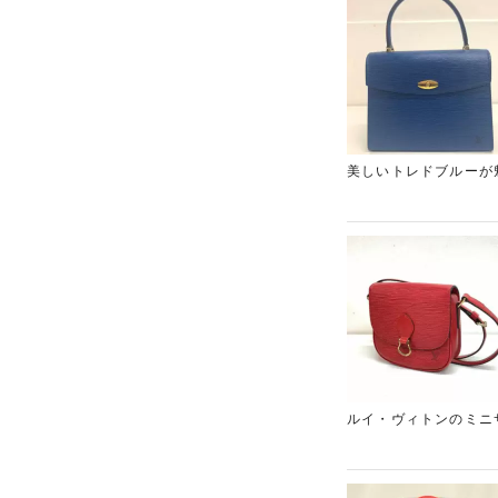
ご愛用いただいていた
ございましたら、ぜひ
美しいトレドブルーが
だける人気アイテムで
が、経年劣化などはほ
ができました。現在、
ているお品物などもお
ますので、売却をお悩
ルイ・ヴィトンのミニ
よね！買取市場でも需
したが、保存状態が良
の高いルイ・ヴィトン