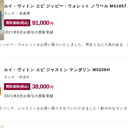
か？ギャラリーレア梅田店は、他店よりも高いお買い取り金額をご提示させ
ルイ・ヴィトン エピ ジッピー・ウォレット ノワール M61857
をはじめ、ブランド品の高価買取はギャラリーレア梅田店にお任せください
ランク：未使用
91,000
買取価格(税込)
円
2021年8月お取引の買取実績
ジッピー・ウォレットをお買い取りいたしました。男女ともに人気のある、
ウォレットです。こちらは新品であり需要の多いアイテムですので、高価買
イ・ヴィトンの小物類の買取を強化中です。ご自宅に使用していないルイ・
取価格高騰中の今が売却のチャンスではないでしょうか。LINE査定からお
、お気軽にご相談ください。新品はもちろん、長くご愛用されているお品物
ルイ・ヴィトン エピ ジャスミン マンダリン M5208H
皆様のご相談・ご来店をお待ちしております。
ランク：中古A
38,000
買取価格(税込)
円
2021年8月お取引の買取実績
ドバッグ、ジャスミンをお買い取りさせていただきました！鮮やかなマンダ
て映える人気アイテムです。コンパクトなサイズ感で可愛らしいフォルムか
今回お送りいただいたお品物は、とても良いコンディションでした。汚れや
価買取に繋がりました。ルイ・ヴィトンのアイテムは人気が高いため、新品