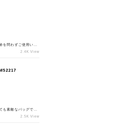
却をお悩みのお品物が
齢を問わずご使用いた
感が見受けられました
2.4K View
金額をお伝えすること
、購入から時間が経っ
りと丁寧に査定いたし
52217
ても素敵なバッグです
に劣化が見受けられま
2.5K View
示いたしました。人気
ついてしまっているお