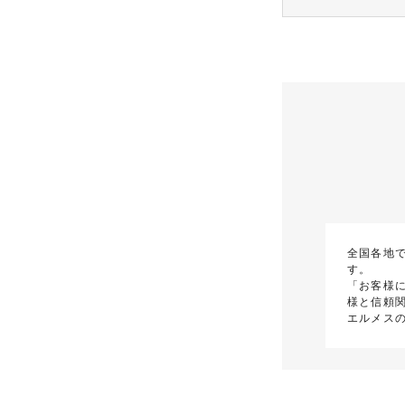
全国各地
す。
「お客様
様と信頼
エルメス