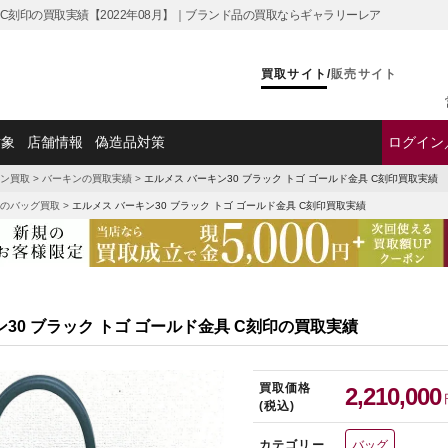
具 C刻印の買取実績【2022年08月】｜ブランド品の買取ならギャラリーレア
買取サイト
/
販売サイト
対象
店舗情報
偽造品対策
ログイン
ン買取
>
バーキンの買取実績
>
エルメス バーキン30 ブラック トゴ ゴールド金具 C刻印買取実績
のバッグ買取
>
エルメス バーキン30 ブラック トゴ ゴールド金具 C刻印買取実績
30 ブラック トゴ ゴールド金具 C刻印の買取実績
買取価格
2,210,000
(税込)
カテゴリー
バッグ