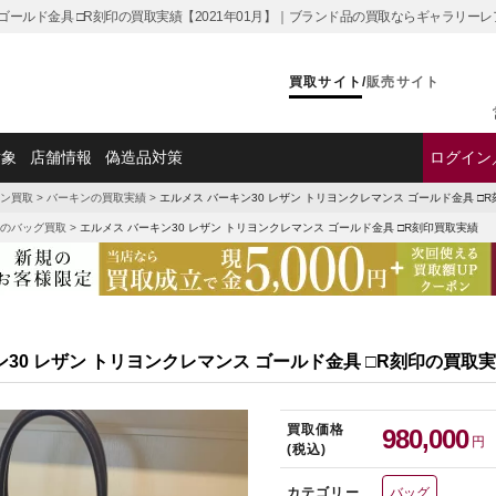
 ゴールド金具 □R刻印の買取実績【2021年01月】｜ブランド品の買取ならギャラリーレ
買取サイト
/
販売サイト
対象
店舗情報
偽造品対策
ログイン
ン買取
>
バーキンの買取実績
>
エルメス バーキン30 レザン トリヨンクレマンス ゴールド金具 □
のバッグ買取
>
エルメス バーキン30 レザン トリヨンクレマンス ゴールド金具 □R刻印買取実績
ン30 レザン トリヨンクレマンス ゴールド金具 □R刻印の買取
買取価格
980,000
円
(税込)
カテゴリー
バッグ