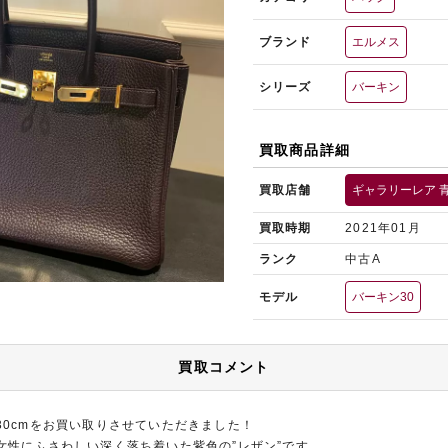
ブランド
エルメス
シリーズ
バーキン
買取商品詳細
買取店舗
ギャラリーレア 
買取時期
2021年01月
ランク
中古A
モデル
バーキン30
買取コメント
30cmをお買い取りさせていただきました！
女性にふさわしい深く落ち着いた紫色の”レザン”です。